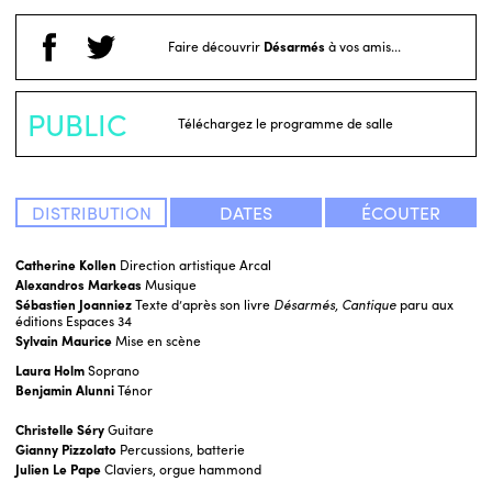
Faire découvrir
Désarmés
à vos amis...
PUBLIC
Téléchargez le programme de salle
DISTRIBUTION
DATES
ÉCOUTER
Catherine Kollen
Direction artistique Arcal
Alexandros Markeas
Musique
Sébastien Joanniez
Texte d’après son livre
Désarmés, Cantique
paru aux
éditions Espaces 34
Sylvain Maurice
Mise en scène
Laura Holm
Soprano
Benjamin Alunni
Ténor
Christelle Séry
Guitare
Gianny Pizzolato
Percussions, batterie
Julien Le Pape
Claviers, orgue hammond