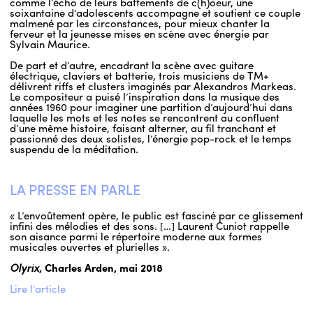
comme l’écho de leurs battements de c(h)oeur, une
soixantaine d’adolescents accompagne et soutient ce couple
malmené par les circonstances, pour mieux chanter la
ferveur et la jeunesse mises en scène avec énergie par
Sylvain Maurice.
De part et d’autre, encadrant la scène avec guitare
électrique, claviers et batterie, trois musiciens de TM+
délivrent riffs et clusters imaginés par Alexandros Markeas.
Le compositeur a puisé l’inspiration dans la musique des
années 1960 pour imaginer une partition d’aujourd’hui dans
laquelle les mots et les notes se rencontrent au confluent
d’une même histoire, faisant alterner, au fil tranchant et
passionné des deux solistes, l’énergie pop-rock et le temps
suspendu de la méditation.
LA PRESSE EN PARLE
« L’envoûtement opère, le public est fasciné par ce glissement
infini des mélodies et des sons. […] Laurent Cuniot rappelle
son aisance parmi le répertoire moderne aux formes
musicales ouvertes et plurielles ».
Olyrix
, Charles Arden, mai 2018
Lire l’article