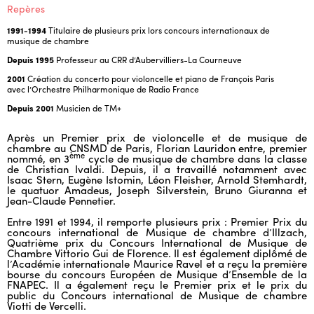
Repères
1991-1994
Titulaire de plusieurs prix lors concours internationaux de
musique de chambre
Depuis 1995
Professeur au CRR d’Aubervilliers-La Courneuve
2001
Création du concerto pour violoncelle et piano de François Paris
avec l’Orchestre Philharmonique de Radio France
Depuis 2001
Musicien de TM+
Après un Premier prix de violoncelle et de musique de
chambre au CNSMD de Paris, Florian Lauridon entre, premier
ème
nommé, en 3
cycle de musique de chambre dans la classe
de Christian Ivaldi. Depuis, il a travaillé notamment avec
Isaac Stern, Eugène Istomin, Léon Fleisher, Arnold Stemhardt,
le quatuor Amadeus, Joseph Silverstein, Bruno Giuranna et
Jean-Claude Pennetier.
Entre 1991 et 1994, il remporte plusieurs prix : Premier Prix du
concours international de Musique de chambre d’Illzach,
Quatrième prix du Concours International de Musique de
Chambre Vittorio Gui de Florence. Il est également diplômé de
l’Académie internationale Maurice Ravel et a reçu la première
bourse du concours Européen de Musique d’Ensemble de la
FNAPEC. Il a également reçu le Premier prix et le prix du
public du Concours international de Musique de chambre
Viotti de Vercelli.