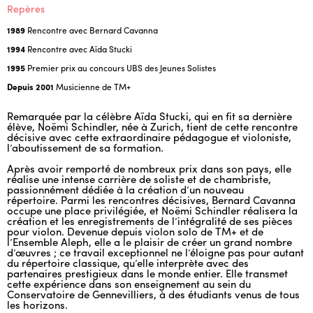
Repères
1989
Rencontre avec Bernard Cavanna
1994
Rencontre avec Aïda Stucki
1995
Premier prix au concours UBS des Jeunes Solistes
Depuis 2001
Musicienne de TM+
Remarquée par la célèbre Aïda Stucki, qui en fit sa dernière
élève, Noëmi Schindler, née à Zurich, tient de cette rencontre
décisive avec cette extraordinaire pédagogue et violoniste,
l’aboutissement de sa formation.
Après avoir remporté de nombreux prix dans son pays, elle
réalise une intense carrière de soliste et de chambriste,
passionnément dédiée à la création d’un nouveau
répertoire. Parmi les rencontres décisives, Bernard Cavanna
occupe une place privilégiée, et Noëmi Schindler réalisera la
création et les enregistrements de l’intégralité de ses pièces
pour violon. Devenue depuis violon solo de TM+ et de
l’Ensemble Aleph, elle a le plaisir de créer un grand nombre
d’œuvres ; ce travail exceptionnel ne l’éloigne pas pour autant
du répertoire classique, qu’elle interprète avec des
partenaires prestigieux dans le monde entier. Elle transmet
cette expérience dans son enseignement au sein du
Conservatoire de Gennevilliers, à des étudiants venus de tous
les horizons.