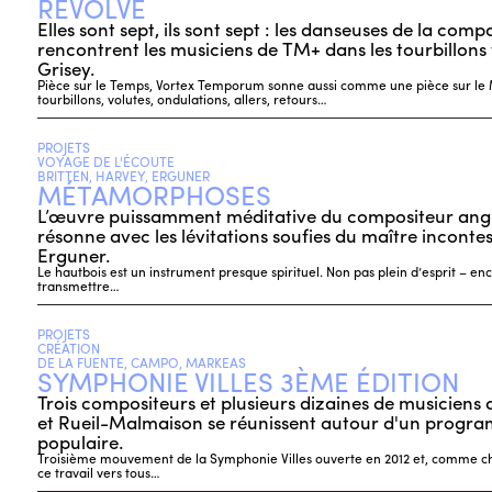
REVOLVE
Elles sont sept, ils sont sept : les danseuses de la com
rencontrent les musiciens de TM+ dans les tourbillon
Grisey.
Pièce sur le Temps, Vortex Temporum sonne aussi comme une pièce sur le
tourbillons, volutes, ondulations, allers, retours…
PROJETS
VOYAGE DE L'ÉCOUTE
BRITTEN, HARVEY, ERGUNER
MÉTAMORPHOSES
L’œuvre puissamment méditative du compositeur ang
résonne avec les lévitations soufies du maître incontes
Erguner.
Le hautbois est un instrument presque spirituel. Non pas plein d’esprit – e
transmettre…
PROJETS
CRÉATION
DE LA FUENTE, CAMPO, MARKEAS
SYMPHONIE VILLES 3ÈME ÉDITION
Trois compositeurs et plusieurs dizaines de musicien
et Rueil-Malmaison se réunissent autour d'un progr
populaire.
Troisième mouvement de la Symphonie Villes ouverte en 2012 et, comme c
ce travail vers tous…