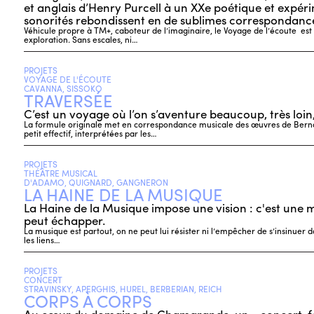
et anglais d’Henry Purcell à un XXe poétique et expérim
sonorités rebondissent en de sublimes correspondance
Véhicule propre à TM+, caboteur de l’imaginaire, le Voyage de l’écoute es
exploration. Sans escales, ni…
PROJETS
VOYAGE DE L'ÉCOUTE
CAVANNA, SISSOKO
TRAVERSÉE
C’est un voyage où l’on s’aventure beaucoup, très loin
La formule originale met en correspondance musicale des œuvres de Bern
petit effectif, interprétées par les…
PROJETS
THÉÂTRE MUSICAL
D'ADAMO, QUIGNARD, GANGNERON
LA HAINE DE LA MUSIQUE
La Haine de la Musique impose une vision : c'est une 
peut échapper.
La musique est partout, on ne peut lui résister ni l’empêcher de s’insinuer da
les liens…
PROJETS
CONCERT
STRAVINSKY, APERGHIS, HUREL, BERBERIAN, REICH
CORPS À CORPS