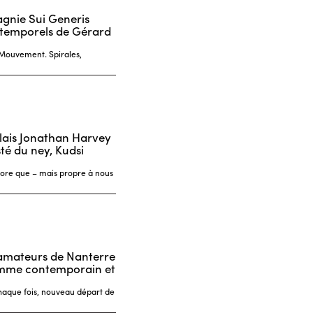
pagnie Sui Generis
s temporels de Gérard
 Mouvement. Spirales,
lais Jonathan Harvey
té du ney, Kudsi
ncore que – mais propre à nous
s amateurs de Nanterre
amme contemporain et
haque fois, nouveau départ de