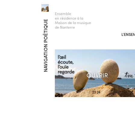
Ensemble
en résidence à la
NAVIGATION POÉTIQUE
Maison de la musique
de Nanterre
L’ENSE
OUVRIR