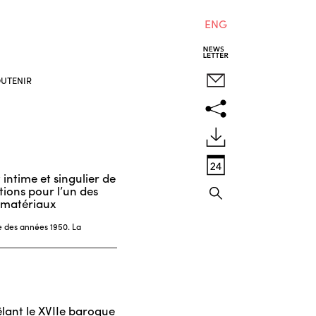
ENG
UTENIR
 intime et singulier de
ions pour l’un des
r matériaux
e des années 1950. La
êlant le XVIIe baroque