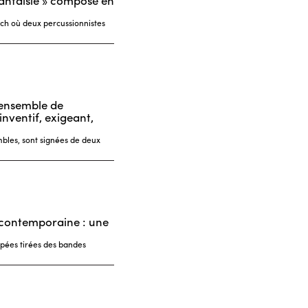
ntaisie » composé en
ch où deux percussionnistes
’ensemble de
nventif, exigeant,
bles, sont signées de deux
e contemporaine : une
pées tirées des bandes