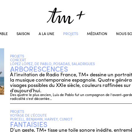
MBLE
SAISON
A LA UNE
PROJETS
MÉDIATION
NOUS SO
PROJETS
CONCERT
LÓPEZ LÓPEZ, DE PABLO, POSADAS, SALADRIGUES
ARBORESCENCES
À l’invitation de Radio France, TM+ dessine un portrait
la musique contemporaine espagnole. Quatre générat
visages possibles du XXIe siècle, couleurs raffinées su
d’aujourd’hui.
Des quatre le plus ancien, Luis de Pablo fut un compagnon de l’avant-gard
radicalité s’est décantée…
PROJETS
VOYAGE DE L'ÉCOUTE
PURCELL, BENJAMIN, HARVEY, CUNIOT
FANTAISIES
D’un geste, TM+ tisse une toile sonore inédite, entrem