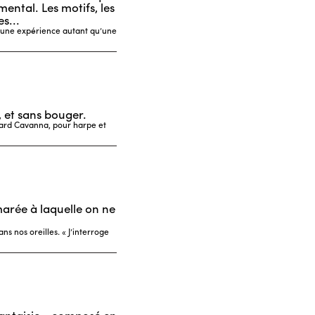
ental. Les motifs, les
s...
t une expérience autant qu’une
, et sans bouger.
ard Cavanna, pour harpe et
marée à laquelle on ne
ns nos oreilles. « J’interroge