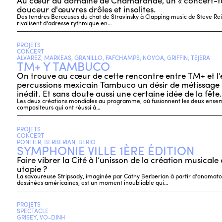
Au cœur du domaine de Chamarande, un « concert-fa
douceur d'œuvres drôles et insolites.
Des tendres Berceuses du chat de Stravinsky à Clapping music de Steve Rei
rivalisent d'adresse rythmique en…
PROJETS
CONCERT
ALVAREZ, MARKEAS, GRANILLO, FAFCHAMPS, NOVOA, GRIFFIN, TEJERA
TM+ Y TAMBUCO
On trouve au cœur de cette rencontre entre TM+ et l
percussions mexicain Tambuco un désir de métissage i
inédit. Et sans doute aussi une certaine idée de la fête.
Les deux créations mondiales au programme, où fusionnent les deux ensem
compositeurs qui ont réussi à…
PROJETS
CONCERT
PONTIER, BERBERIAN, BERIO
SYMPHONIE VILLE 1ÈRE ÉDITION
Faire vibrer la Cité à l’unisson de la création musical
utopie ?
La savoureuse Stripsody, imaginée par Cathy Berberian à partir d’onomato
dessinées américaines, est un moment inoubliable qui…
PROJETS
SPECTACLE
GRISEY, VO-DINH