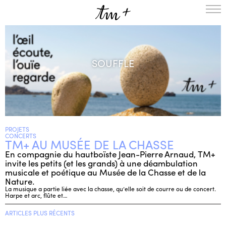
L’ENSEMBLE
SAISON
SOUFFLE
A LA UNE
PROJETS
MÉDIATION
NOUS SOUTENIR
PROJETS
ENGLISH
CONCERTS
TM+ AU MUSÉE DE LA CHASSE
NEWSLETTER
En compagnie du hautboïste Jean-Pierre Arnaud, TM+
invite les petits (et les grands) à une déambulation
CONTACTS
musicale et poétique au Musée de la Chasse et de la
AGENDA
Nature.
La musique a partie liée avec la chasse, qu’elle soit de courre ou de concert.
Harpe et arc, flûte et…
ARTICLES PLUS RÉCENTS