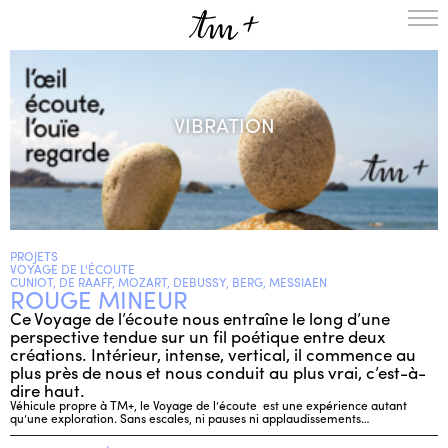
L’ENSEMBLE
SAISON
VIBRATION
A LA UNE
PROJETS
MÉDIATION
NOUS SOUTENIR
PROJETS
ENGLISH
VOYAGE DE L'ÉCOUTE
CUNIOT, DE RAAFF, MOZART, DEBUSSY, BERG, MESSIAEN
ROUGE MINEUR
NEWSLETTER
Ce Voyage de l’écoute nous entraîne le long d’une
CONTACTS
perspective tendue sur un fil poétique entre deux
AGENDA
créations. Intérieur, intense, vertical, il commence au
plus près de nous et nous conduit au plus vrai, c’est-à-
dire haut.
Véhicule propre à TM+, le Voyage de l’écoute est une expérience autant
qu’une exploration. Sans escales, ni pauses ni applaudissements…