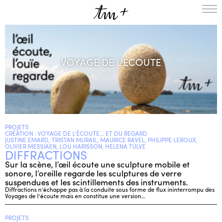
L’ENSEMBLE
SAISON
VOYAGE DE L'ÉCOUTE
A LA UNE
PROJETS
MÉDIATION
NOUS SOUTENIR
PROJETS
ENGLISH
CRÉATION : VOYAGE DE L’ÉCOUTE... ET DU REGARD
JUSTINE EMARD, TRISTAN MURAIL, MAURICE RAVEL, PHILIPPE LEROUX,
NEWSLETTER
OLIVIER MESSIAEN, LOU HARISSON, HELENA TULVE
DIFFRACTIONS
CONTACTS
Sur la scène, l’œil écoute une sculpture mobile et
sonore, l’oreille regarde les sculptures de verre
AGENDA
suspendues et les scintillements des instruments.
Diffractions n’échappe pas à la conduite sous forme de flux ininterrompu des
Voyages de l’écoute mais en constitue une version…
PROJETS