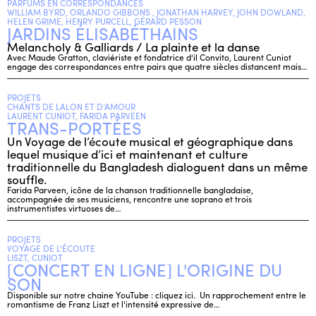
PARFUMS EN CORRESPONDANCES
WILLIAM BYRD, ORLANDO GIBBONS , JONATHAN HARVEY, JOHN DOWLAND,
HELEN GRIME, HENRY PURCELL, GÉRARD PESSON
JARDINS ÉLISABÉTHAINS
Melancholy & Galliards / La plainte et la danse
Avec Maude Gratton, claviériste et fondatrice d’il Convito, Laurent Cuniot
engage des correspondances entre pairs que quatre siècles distancent mais…
PROJETS
CHANTS DE LALON ET D’AMOUR
LAURENT CUNIOT, FARIDA PARVEEN
TRANS-PORTÉES
Un Voyage de l’écoute musical et géographique dans
lequel musique d’ici et maintenant et culture
traditionnelle du Bangladesh dialoguent dans un même
souffle.
Farida Parveen, icône de la chanson traditionnelle bangladaise,
accompagnée de ses musiciens, rencontre une soprano et trois
instrumentistes virtuoses de…
PROJETS
VOYAGE DE L'ÉCOUTE
LISZT, CUNIOT
[CONCERT EN LIGNE] L'ORIGINE DU
SON
Disponible sur notre chaine YouTube : cliquez ici. Un rapprochement entre le
romantisme de Franz Liszt et l'intensité expressive de…