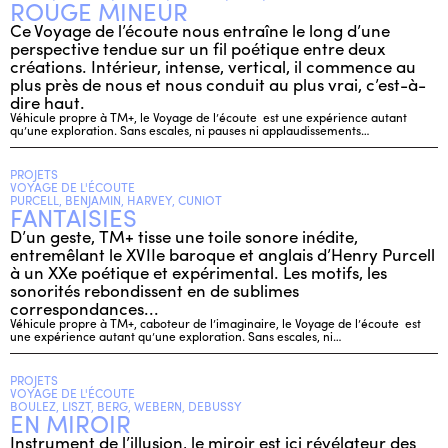
ROUGE MINEUR
Ce Voyage de l’écoute nous entraîne le long d’une
perspective tendue sur un fil poétique entre deux
créations. Intérieur, intense, vertical, il commence au
plus près de nous et nous conduit au plus vrai, c’est-à-
dire haut.
Véhicule propre à TM+, le Voyage de l’écoute est une expérience autant
qu’une exploration. Sans escales, ni pauses ni applaudissements…
PROJETS
VOYAGE DE L'ÉCOUTE
PURCELL, BENJAMIN, HARVEY, CUNIOT
FANTAISIES
D’un geste, TM+ tisse une toile sonore inédite,
entremêlant le XVIIe baroque et anglais d’Henry Purcell
à un XXe poétique et expérimental. Les motifs, les
sonorités rebondissent en de sublimes
correspondances...
Véhicule propre à TM+, caboteur de l’imaginaire, le Voyage de l’écoute est
une expérience autant qu’une exploration. Sans escales, ni…
PROJETS
VOYAGE DE L'ÉCOUTE
BOULEZ, LISZT, BERG, WEBERN, DEBUSSY
EN MIROIR
Instrument de l’illusion, le miroir est ici révélateur des