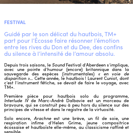
FESTIVAL
Guidé par le son délicat du hautbois, TM+
part pour l’Écosse faire résonner l’émotion
entre les rives du Don et du Dee, des confins
du silence à l’intensité de l’amour absolu.
Depuis trois saisons, le
Sound
Festival d’Aberdeen s’implique,
avec une pointe d’humour (encore) britannique dans la
sauvegarde des espèces (instrumentales)
« en voie de
disparition »
… Cette année, le hautbois ! Laurent Cuniot, dont
c’est l’instrument fétiche, se devait de faire le voyage, avec
TM+.
Première pièce pour hautbois solo du programme,
Interlude IV
de Marc-André Dalbavie est un morceau de
bravoure, qui se construit peu à peu hors du silence sur des
principes de vitesse et dans le registre de la virtuosité.
Solo encore,
Arachne
est une brève, un fil de soie, une
respiration infime d’Helen Grime, jeune compositrice
écossaise et hautboïste elle-même, au classicisme raffiné et
sensible.