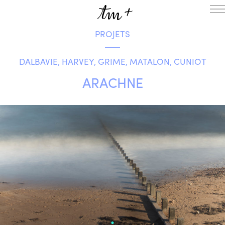
PROJETS
L’ENSEMBLE
SAISON
DALBAVIE, HARVEY, GRIME, MATALON, CUNIOT
A LA UNE
PROJETS
ARACHNE
MÉDIATION
NOUS SOUTENIR
ENGLISH
NEWSLETTER
CONTACTS
AGENDA