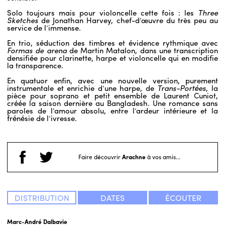
Solo toujours mais pour violoncelle cette fois : les
Three
Sketches
de Jonathan Harvey, chef-d’œuvre du très peu au
service de l’immense.
En trio, séduction des timbres et évidence rythmique avec
Formas de arena
de Martin Matalon, dans une transcription
densifiée pour clarinette, harpe et violoncelle qui en modifie
la transparence.
En quatuor enfin, avec une nouvelle version, purement
instrumentale et enrichie d’une harpe, de
Trans-Portées
, la
pièce pour soprano et petit ensemble de Laurent Cuniot,
créée la saison dernière au Bangladesh. Une romance sans
paroles de l’amour absolu, entre l’ardeur intérieure et la
frénésie de l’ivresse.
Faire découvrir
Arachne
à vos amis...
DISTRIBUTION
DATES
ÉCOUTER
Marc-André Dalbavie