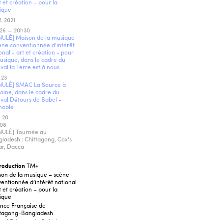
t et création – pour la
ique
. 2021
 26 — 20h30
NULÉ] Maison de la musique
ène conventionnée d'intérêt
onal - art et création - pour
usique, dans le cadre du
ival la Terre est à nous
 23
NULÉ] SMAC La Source à
aine, dans le cadre du
ival Détours de Babel -
noble
 20
 08
NULÉ] Tournée au
ladesh : Chittagong, Cox's
ar, Dacca
roduction
TM+
on de la musique – scène
entionnée d’intérêt national
t et création – pour la
ique
ance Française de
ttagong-Bangladesh