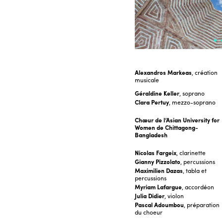
Alexandros Markeas
, création
musicale
Géraldine Keller
, soprano
Clara Pertuy
, mezzo-soprano
Chœur de l’Asian University for
Women de Chittagong-
Bangladesh
Nicolas Fargeix
, clarinette
Gianny Pizzolato
, percussions
Maximilien Dazas
, tabla et
percussions
Myriam Lafargue
, accordéon
Julia Didier
, violon
Pascal Adoumbou
, préparation
du choeur