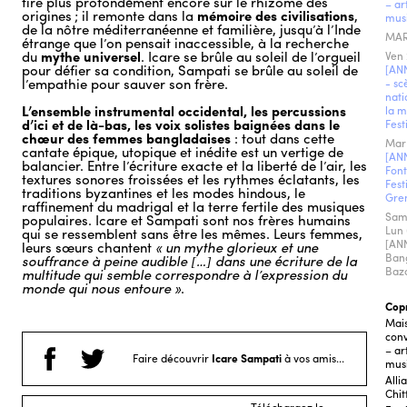
tire plus profondément encore sur le rhizome des
– ar
origines ; il remonte dans la
mémoire des civilisations
,
mus
de la nôtre méditerranéenne et familière, jusqu’à l’Inde
MAR
étrange que l’on pensait inaccessible, à la recherche
du
mythe universel
. Icare se brûle au soleil de l’orgueil
Ven
pour défier sa condition, Sampati se brûle au soleil de
[AN
l’empathie pour sauver son frère.
- sc
nati
L’ensemble instrumental occidental, les percussions
la m
d’ici et de là-bas, les voix solistes baignées dans le
Fest
chœur des femmes bangladaises
: tout dans cette
Mar
cantate épique, utopique et inédite est un vertige de
[AN
balancier. Entre l’écriture exacte et la liberté de l’air, les
Font
textures sonores froissées et les rythmes éclatants, les
Fest
traditions byzantines et les modes hindous, le
Gre
raffinement du madrigal et la terre fertile des musiques
Sam
populaires. Icare et Sampati sont nos frères humains
Lun
qui se ressemblent sans être les mêmes. Leurs femmes,
[AN
leurs sœurs chantent
« un mythe glorieux et une
Bang
souffrance à peine audible […] dans une écriture de la
Baz
multitude qui semble correspondre à l’expression du
monde qui nous entoure »
.
Cop
Mais
conv
– ar
Faire découvrir
Icare Sampati
à vos amis...
mus
Alli
Chi
Téléchargez le