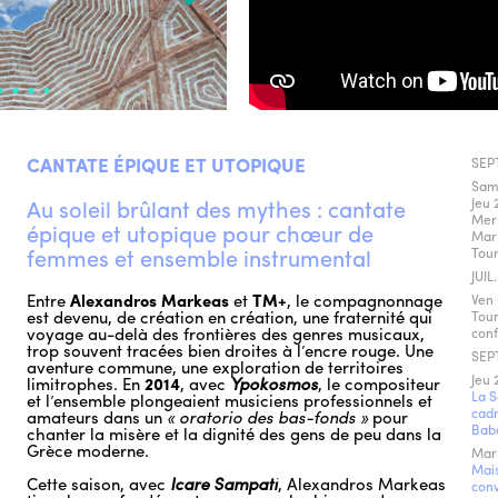
CANTATE ÉPIQUE ET UTOPIQUE
SEPT
Sam
Au soleil brûlant des mythes : cantate
Jeu 
Mer 
épique et utopique pour chœur de
Mar
femmes et ensemble instrumental
Tou
JUIL
Entre
Alexandros Markeas
et
TM+
, le compagnonnage
Ven 
est devenu, de création en création, une fraternité qui
Tour
voyage au-delà des frontières des genres musicaux,
conf
trop souvent tracées bien droites à l’encre rouge. Une
SEPT
aventure commune, une exploration de territoires
Jeu 
limitrophes. En
2014
, avec
Ypokosmos
, le compositeur
La S
et l’ensemble plongeaient musiciens professionnels et
cadr
amateurs dans un
« oratorio des bas-fonds »
pour
Bab
chanter la misère et la dignité des gens de peu dans la
Grèce moderne.
Mar
Mais
Cette saison, avec
Icare Sampati
, Alexandros Markeas
conv