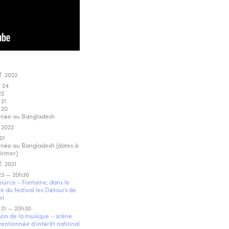
. 2022
 24
22
21
 20
rnée au Bangladesh
. 2022
01
née au Bangladesh (dates à
irmer)
. 2021
23 — 20h30
ource - Fontaine, dans le
e du festival les Détours de
el
 21 — 20h30
on de la musique – scène
entionnée d’intérêt national