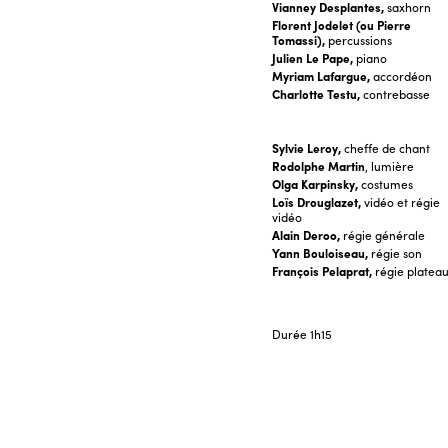
Vianney Desplantes,
saxhorn
Florent Jodelet (ou Pierre
Tomassi),
percussions
Julien Le Pape,
piano
Myriam Lafargue,
accordéon
Charlotte Testu,
contrebasse
Sylvie Leroy,
cheffe de chant
Rodolphe Martin
, lumière
Olga Karpinsky,
costumes
Loïs Drouglazet,
vidéo et régie
vidéo
Alain Deroo,
régie générale
Yann Bouloiseau,
régie son
François Pelaprat,
régie platea
Durée
1h15