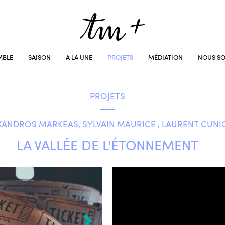
MBLE
SAISON
A LA UNE
PROJETS
MÉDIATION
NOUS SO
PROJETS
XANDROS MARKEAS, SYLVAIN MAURICE , LAURENT CUNI
LA VALLÉE DE L'ÉTONNEMENT