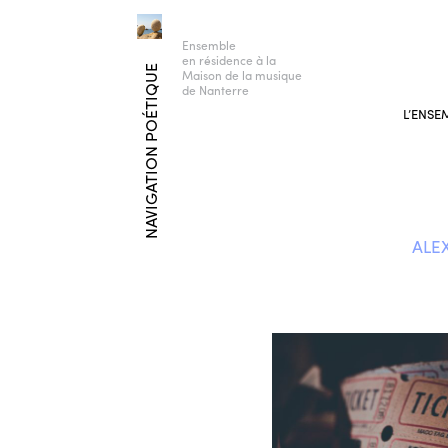
Ensemble
en résidence à la
NAVIGATION POÉTIQUE
Maison de la musique
de Nanterre
L’ENSE
ALE