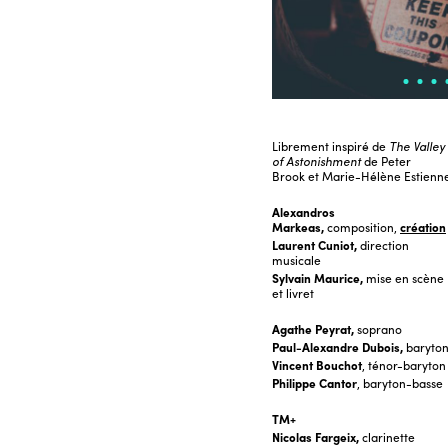
Librement inspiré de
The Valley
of Astonishment
de Peter
Brook et Marie-Hélène Estienn
Alexandros
Markeas,
composition,
c
réation
Laurent Cuniot,
direction
musicale
Sylvain Maurice,
mise en scène
et livret
Agathe Peyrat,
soprano
Paul-Alexandre Dubois,
baryto
Vincent Bouchot
, ténor-baryton
Philippe Cantor
, baryton-basse
TM+
Nicolas Fargeix,
clarinette