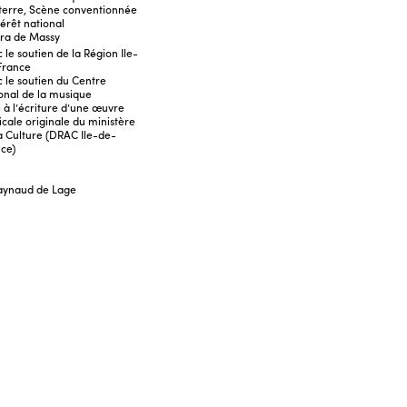
terre, Scène conventionnée
térêt national
ra de Massy
 le soutien de la Région Ile-
France
 le soutien du Centre
onal de la musique
 à l’écriture d’une œuvre
cale originale du ministère
a Culture (DRAC Ile-de-
ce)
aynaud de Lage