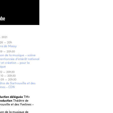
 2021
26 — 20h
ra de Massy
19 — 20h30
on de la musique – scène
entionnée d’intérêt national
t et création – pour la
ique
12 — 20h30
 10 — 20h30
 09 — 20h30
tre de Sartrouville et des
ines - CDN
duction déléguée
TM+
roduction
Théâtre de
rouville et des Yvelines –
N
on de la musique de