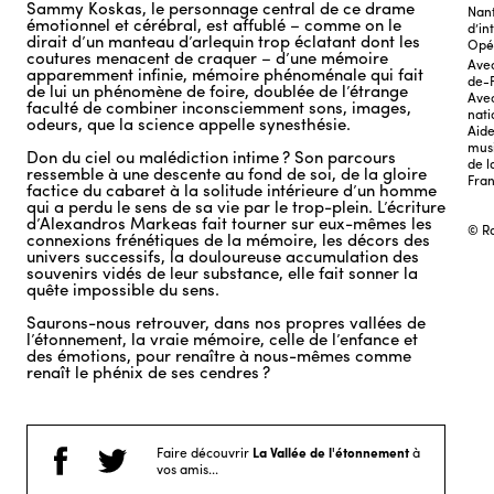
Sammy Koskas, le personnage central de ce drame
Nan
émotionnel et cérébral, est affublé – comme on le
d’in
dirait d’un manteau d’arlequin trop éclatant dont les
Opé
coutures menacent de craquer – d’une mémoire
Avec
apparemment infinie, mémoire phénoménale qui fait
de-
de lui un phénomène de foire, doublée de l’étrange
Avec
faculté de combiner inconsciemment sons, images,
nati
odeurs, que la science appelle synesthésie.
Aide
musi
Don du ciel ou malédiction intime ? Son parcours
de l
ressemble à une descente au fond de soi, de la gloire
Fran
factice du cabaret à la solitude intérieure d’un homme
qui a perdu le sens de sa vie par le trop-plein. L’écriture
d’Alexandros Markeas fait tourner sur eux-mêmes les
© R
connexions frénétiques de la mémoire, les décors des
univers successifs, la douloureuse accumulation des
souvenirs vidés de leur substance, elle fait sonner la
quête impossible du sens.
u
Saurons-nous retrouver, dans nos propres vallées de
l’étonnement, la vraie mémoire, celle de l’enfance et
des émotions, pour renaître à nous-mêmes comme
renaît le phénix de ses cendres ?
Faire découvrir
La Vallée de l'étonnement
à
vos amis...