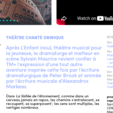
THÉÂTRE CHANTÉ ONIRIQUE
NOV.
Ven 
e
Après L’Enfant inouï, théâtre musical pour
Opé
Ven 
la jeunesse, le dramaturge et metteur en
Mais
scène Sylvain Maurice revient confier à
conv
TM+ l’expression d’une tout autre
– ar
mus
aventure inspirée cette fois par l’écriture
Ven 
dramaturgique de Peter Brook et animée
Mer
par l’écriture musicale d’Alexandros
Mar
Théâ
Markeas.
Yvel
n
Dans
La Vallée de l’étonnement
, comme dans un
pro
cerveau jamais en repos, les chemins s’entrelacent, se
cop
recoupent, se superposent ; les sens sont multiples, les
Sart
vertiges nombreux.
CD
Mais