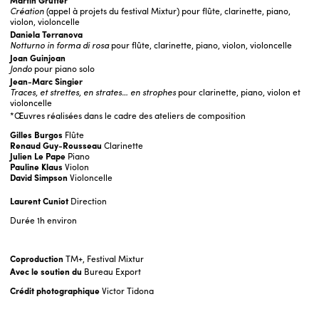
Martin Grütter
Création
(appel à projets du festival Mixtur) pour flûte, clarinette, piano,
violon, violoncelle
Daniela Terranova
Notturno in forma di rosa
pour flûte, clarinette, piano, violon, violoncelle
Joan Guinjoan
Jondo
pour piano solo
Jean-Marc Singier
Traces, et strettes, en strates… en strophes
pour clarinette, piano, violon et
violoncelle
*Œuvres réalisées dans le cadre des ateliers de composition
Gilles Burgos
Flûte
Renaud Guy-Rousseau
Clarinette
Julien Le Pape
Piano
Pauline Klaus
Violon
David Simpson
Violoncelle
Laurent Cuniot
Direction
Durée
1h environ
Coproduction
TM+, Festival Mixtur
Avec le soutien du
Bureau Export
Crédit photographique
Victor Tidona