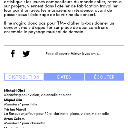
artistique : les jeunes compositeurs du monde entier, retenus
sur projets, viennent dans l’atelier de fabrication travailler
leur partition avec les musiciens en résidence, avant de
passer sous l’éclairage de la vitrine du concert.
Il ne s’agira donc pas pour TM+ d’aller là-bas donner un
concert, mais d’apporter sur place de quoi construire
ensemble le paysage musical de demain.
Faire découvrir
Mixtur
à vos amis...
DISTRIBUTION
DATES
ÉCOUTER
Michaël Obst
Nachklang
pour violon, violoncelle et piano
Miquel Oliu
Miniature*
pour flûte
Tristan Murail
La Barque mystique
pour flûte, clarinette, piano, violon, violoncelle
Artun Cekem
Miniature*
pour clarinette