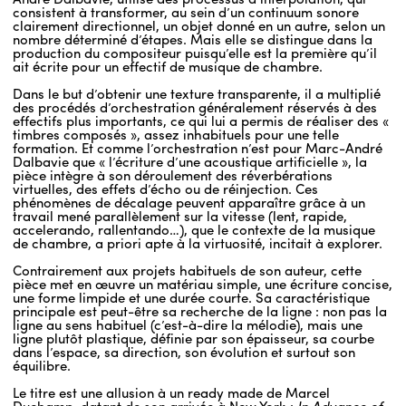
consistent à transformer, au sein d’un continuum sonore
clairement directionnel, un objet donné en un autre, selon un
nombre déterminé d’étapes. Mais elle se distingue dans la
production du compositeur puisqu’elle est la première qu’il
ait écrite pour un effectif de musique de chambre.
Dans le but d’obtenir une texture transparente, il a multiplié
des procédés d’orchestration généralement réservés à des
effectifs plus importants, ce qui lui a permis de réaliser des «
timbres composés », assez inhabituels pour une telle
formation. Et comme l’orchestration n’est pour Marc-André
Dalbavie que « l’écriture d’une acoustique artificielle », la
pièce intègre à son déroulement des réverbérations
virtuelles, des effets d’écho ou de réinjection. Ces
phénomènes de décalage peuvent apparaître grâce à un
travail mené parallèlement sur la vitesse (lent, rapide,
accelerando, rallentando…), que le contexte de la musique
de chambre, a priori apte à la virtuosité, incitait à explorer.
Contrairement aux projets habituels de son auteur, cette
pièce met en œuvre un matériau simple, une écriture concise,
une forme limpide et une durée courte. Sa caractéristique
principale est peut-être sa recherche de la ligne : non pas la
ligne au sens habituel (c’est-à-dire la mélodie), mais une
ligne plutôt plastique, définie par son épaisseur, sa courbe
dans l’espace, sa direction, son évolution et surtout son
équilibre.
Le titre est une allusion à un ready made de Marcel