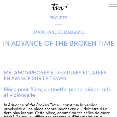
PROJETS
L’ENSEMBLE
SAISON
MARC-ANDRÉ DALBAVIE
A LA UNE
PROJETS
IN ADVANCE OF THE BROKEN TIME
MÉDIATION
NOUS SOUTENIR
ENGLISH
MÉTAMORPHOSES ET TEXTURES ÉCLATÉES
EN AVANCE SUR LE TEMPS.
NEWSLETTER
CONTACTS
Pièce pour flûte, clarinette, piano, violon, alto
AGENDA
et violoncelle
In Advance of the Broken Time.
.. constitue la version
provisoire d’une pièce encore inachevée qui doit être d’un
tiers plus longue. Cette pièce, comme toutes celles de Marc-
André Dalbavie, utilise des processus d’interpolation, qui