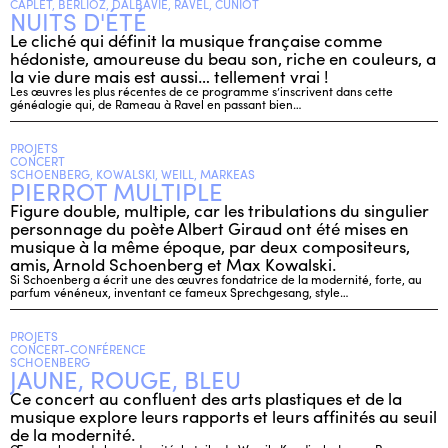
CAPLET, BERLIOZ, DALBAVIE, RAVEL, CUNIOT
NUITS D'ÉTÉ
Le cliché qui définit la musique française comme
hédoniste, amoureuse du beau son, riche en couleurs, a
la vie dure mais est aussi… tellement vrai !
Les œuvres les plus récentes de ce programme s’inscrivent dans cette
généalogie qui, de Rameau à Ravel en passant bien…
PROJETS
CONCERT
SCHOENBERG, KOWALSKI, WEILL, MARKEAS
PIERROT MULTIPLE
Figure double, multiple, car les tribulations du singulier
personnage du poète Albert Giraud ont été mises en
musique à la même époque, par deux compositeurs,
amis, Arnold Schoenberg et Max Kowalski.
Si Schoenberg a écrit une des œuvres fondatrice de la modernité, forte, au
parfum vénéneux, inventant ce fameux Sprechgesang, style…
PROJETS
CONCERT-CONFÉRENCE
SCHOENBERG
JAUNE, ROUGE, BLEU
Ce concert au confluent des arts plastiques et de la
musique explore leurs rapports et leurs affinités au seuil
de la modernité.