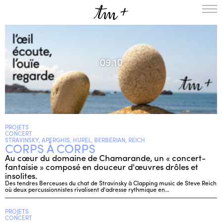
L’ENSEMBLE
SAISON
09.10
A LA UNE
PROJETS
MÉDIATION
NOUS SOUTENIR
PROJETS
ENGLISH
CONCERT
STRAVINSKY, APERGHIS, HUREL, BERBERIAN, REICH
CORPS À CORPS
NEWSLETTER
Au cœur du domaine de Chamarande, un « concert-
CONTACTS
fantaisie » composé en douceur d'œuvres drôles et
AGENDA
insolites.
Des tendres Berceuses du chat de Stravinsky à Clapping music de Steve Reich
où deux percussionnistes rivalisent d'adresse rythmique en…
PROJETS
CONCERT