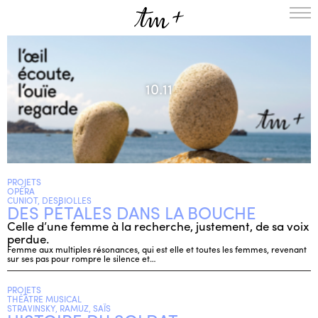
L’ENSEMBLE
SAISON
10.11
A LA UNE
PROJETS
MÉDIATION
NOUS SOUTENIR
PROJETS
ENGLISH
OPÉRA
CUNIOT, DESBIOLLES
DES PÉTALES DANS LA BOUCHE
NEWSLETTER
Celle d’une femme à la recherche, justement, de sa voix
CONTACTS
perdue.
AGENDA
Femme aux multiples résonances, qui est elle et toutes les femmes, revenant
sur ses pas pour rompre le silence et…
PROJETS
THÉÂTRE MUSICAL
STRAVINSKY, RAMUZ, SAÏS