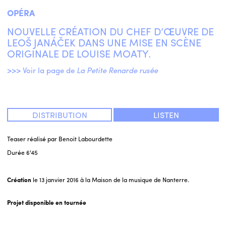
OPÉRA
ENGLISH
NOUVELLE CRÉATION DU CHEF D’ŒUVRE DE
LEOŠ JANÁČEK DANS UNE MISE EN SCÈNE
NEWSLETTER
ORIGINALE DE LOUISE MOATY.
CONTACTS
AGENDA
>>> Voir la page de
La Petite Renarde rusée
DISTRIBUTION
LISTEN
Teaser réalisé par Benoit Labourdette
Durée
6'45
Création
le 13 janvier 2016 à la Maison de la musique de Nanterre.
Projet disponible en tournée