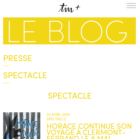
L’ENSEMBLE
SAISON
A LA UNE
PROJETS
PRESSE
MÉDIATION
NOUS SOUTENIR
SPECTACLE
ENGLISH
NEWSLETTER
SPECTACLE
CONTACTS
AGENDA
24 AVRIL 2025
SPECTACLE
HORACE CONTINUE SON
VOYAGE À CLERMONT-
FERRAND LE 9 MAI