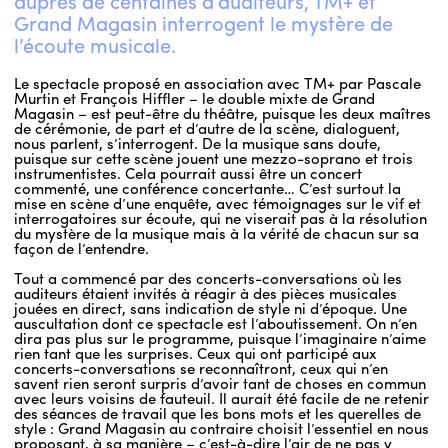
auprès de centaines d’auditeurs, TM+ et
Grand Magasin interrogent le mystère de
l’écoute musicale.
Le spectacle proposé en association avec TM+ par Pascale
Murtin et François Hiffler – le double mixte de Grand
Magasin – est peut-être du théâtre, puisque les deux maîtres
de cérémonie, de part et d’autre de la scène, dialoguent,
nous parlent, s’interrogent. De la musique sans doute,
puisque sur cette scène jouent une mezzo-soprano et trois
instrumentistes. Cela pourrait aussi être un concert
commenté, une conférence concertante… C’est surtout la
mise en scène d’une enquête, avec témoignages sur le vif et
interrogatoires sur écoute, qui ne viserait pas à la résolution
du mystère de la musique mais à la vérité de chacun sur sa
façon de l’entendre.
Tout a commencé par des concerts-conversations où les
auditeurs étaient invités à réagir à des pièces musicales
jouées en direct, sans indication de style ni d’époque. Une
auscultation dont ce spectacle est l’aboutissement. On n’en
dira pas plus sur le programme, puisque l’imaginaire n’aime
rien tant que les surprises. Ceux qui ont participé aux
concerts-conversations se reconnaîtront, ceux qui n’en
savent rien seront surpris d’avoir tant de choses en commun
avec leurs voisins de fauteuil. Il aurait été facile de ne retenir
des séances de travail que les bons mots et les querelles de
style : Grand Magasin au contraire choisit l’essentiel en nous
proposant, à sa manière – c’est-à-dire l’air de ne pas y