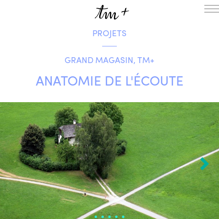
PROJETS
L’ENSEMBLE
SAISON
GRAND MAGASIN, TM+
A LA UNE
PROJETS
ANATOMIE DE L'ÉCOUTE
MÉDIATION
NOUS SOUTENIR
ENGLISH
NEWSLETTER
CONTACTS
AGENDA