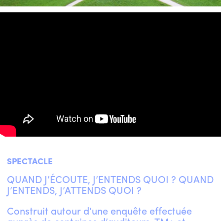
SPECTACLE
QUAND J’ÉCOUTE, J’ENTENDS QUOI ? QUAND
J’ENTENDS, J’ATTENDS QUOI ?
Construit autour d’une enquête effectuée