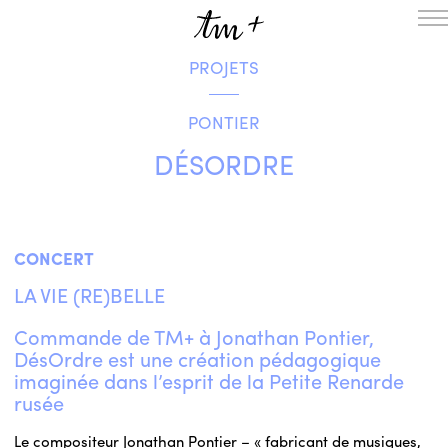
PROJETS
L’ENSEMBLE
SAISON
PONTIER
A LA UNE
PROJETS
DÉSORDRE
MÉDIATION
NOUS SOUTENIR
CONCERT
ENGLISH
LA VIE (RE)BELLE
NEWSLETTER
CONTACTS
Commande de TM+ à Jonathan Pontier,
AGENDA
DésOrdre est une création pédagogique
imaginée dans l’esprit de la Petite Renarde
rusée
Le compositeur Jonathan Pontier – « fabricant de musiques,