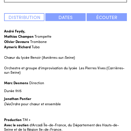
DISTRIBUTION
DATES
ÉCOUTER
André Feydy,
Mathias Champon
Trompette
Olivier Devaure
Trombone
Aymeric Richard
Tuba
Chœur du lycée Renoir (Asnières-sur-Seine)
Orchestre et groupe d’improvisation du lycée Les Pierres Vives (Carrières-
sur-Seine)
Marc Desmons
Direction
Durée
1h15
Jonathan Pontier
DésOrdre
pour chœur et ensemble
Production
TM +
Avec le soutien
d’Arcadi Île-de-France, du Département des Hauts-de-
Seine et de la Région Ile-de-France.