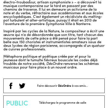
électro-troubadour, artisan symphoniste » – a découvert la
musique contemporaine sur le tard en passant par des
chemins de traverse. Il lui en demeure un activisme de la
note et du verbe, réfractaire aux académismes et aux écoles
encyclopédiques. C’est également un récidiviste du melting-
pot turbulent et alter-artistique, puisqu’il était en 2013 de
l’aventure de la première
Symphonie Ville
à Nanterre.
Inspiré par les cycles de la Nature, le compositeur a écrit une
œuvre qui n’a de désordonnée que son titre, tant chacun des
mouvements de cette pièce a été pensé pour faire la part
belle aux 150 choristes et instrumentistes amateurs issus de
deux lycées de région parisienne, accompagnés d’un quatuor
de cuivres professionnels.
Métaphore politique et poétique créée par et pour la
jeunesse dont le tumulte fiévreux bouscule les codes déjà
troublés de notre société,
DésOrdre
renverse les schémas
musicaux pour faire place à un nouvel ordre.
Faire découvrir
DésOrdre
à vos amis...
PUBLIC
Téléchargez le programme de salle