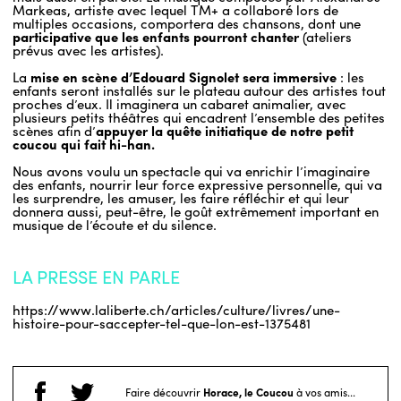
Markeas, artiste avec lequel TM+ a collaboré lors de
multiples occasions, comportera des chansons, dont une
participative que les enfants pourront chanter
(ateliers
prévus avec les artistes).
La
mise en scène d’Edouard Signolet sera immersive
: les
enfants seront installés sur le plateau autour des artistes tout
proches d’eux. Il imaginera un cabaret animalier, avec
plusieurs petits théâtres qui encadrent l’ensemble des petites
scènes afin d’
appuyer la quête initiatique de notre petit
coucou qui fait hi-han.
Nous avons voulu un spectacle qui va enrichir l’imaginaire
des enfants, nourrir leur force expressive personnelle, qui va
les surprendre, les amuser, les faire réfléchir et qui leur
donnera aussi, peut-être, le goût extrêmement important en
musique de l’écoute et du silence.
LA PRESSE EN PARLE
https://www.laliberte.ch/articles/culture/livres/une-
histoire-pour-saccepter-tel-que-lon-est-1375481
Faire découvrir
Horace, le Coucou
à vos amis...