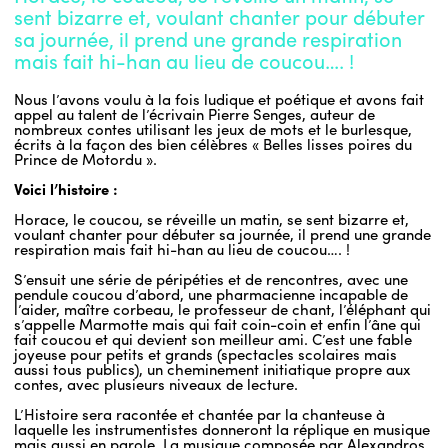
sent bizarre et, voulant chanter pour débuter
sa journée, il prend une grande respiration
mais fait hi-han au lieu de coucou…. !
Nous l’avons voulu à la fois ludique et poétique et avons fait
appel au talent de l’écrivain Pierre Senges, auteur de
nombreux contes utilisant les jeux de mots et le burlesque,
écrits à la façon des bien célèbres « Belles lisses poires du
Prince de Motordu ».
Voici l’histoire :
Horace, le coucou, se réveille un matin, se sent bizarre et,
voulant chanter pour débuter sa journée, il prend une grande
respiration mais fait hi-han au lieu de coucou…. !
S’ensuit une série de péripéties et de rencontres, avec une
pendule coucou d’abord, une pharmacienne incapable de
l’aider, maître corbeau, le professeur de chant, l’éléphant qui
s’appelle Marmotte mais qui fait coin-coin et enfin l’âne qui
fait coucou et qui devient son meilleur ami. C’est une fable
joyeuse pour petits et grands (spectacles scolaires mais
aussi tous publics), un cheminement initiatique propre aux
contes, avec plusieurs niveaux de lecture.
L’Histoire sera racontée et chantée par la chanteuse à
laquelle les instrumentistes donneront la réplique en musique
mais aussi en parole. La musique composée par Alexandros