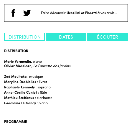
Faire découvrir
Uccellini et Fioretti
à vos amis...
DISTRIBUTION
DATES
ÉCOUTER
DISTRIBUTION
Marie Vermeulin,
piano
Olivier Messiaen,
La Fauvette des Jardins
Zad Moultaka
: musique
Maryline Desbiolles
: livret
Raphaële Kennedy
: soprano
Anne-Cécille Cuniot :
flûte
Mathieu Steffanus
: clarinette
Géraldine Dutroncy
: piano
PROGRAMME