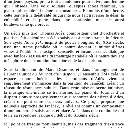
d’un jeune paysan, prêt à tout abandonner pour suivre une femme
qui l’obsède. Une voix solitaire, quelques échos féminins, un
piano qui semble lui-même se consumer… En moins d’une heure,
cette œuvre à la théâtralité fulgurante nous fait traverser le désir, la
culpabilité et la perte dans une confession musicale aussi
bouleversante que brève.
Un siècle plus tard, Thomas Adès, compositeur, chef d’orchestre et
pianiste, fait entendre un écho saisissant à cette errance intérieure.
Son cycle
Növenyék
, inspiré de poètes hongrois du XXe siècle,
tisse une trame parallèle où la nature devient le miroir d’êtres
voués à l’oubli. Sa musique, sensuelle et incandescente, dialogue
avec Janáček et tisse une dramaturgie parallèle où la nature devient
métaphore de la condition humaine et de la disparition.
Sous la direction de Marc Desmons et dans l’arrangement de
Laurent Cuniot du
Journal d’un disparu
, l’ensemble TM+ crée un
espace sonore inédit : les instruments d’Adès viennent
singulièrement s’immiscer dans la partition de Janáček, créant un
réseau de résonances subtiles. Dans cette mise en scène intimiste,
la musique elle-même se transforme. Le piano du Journal d’un
disparu s’ouvre progressivement aux sonorités des pièces d’Adès,
créant un pont entre ces deux univers. Ce projet propose une
nouvelle approche de Janáček, le révélant comme un compositeur
d’une modernité saisissante, et place Adès dans une continuité qui
le lie au répertoire lyrique du début du XXème siècle.
Ici, point de fresque monumentale, mais des fragments d’existence