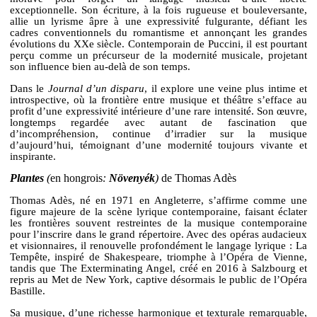
exceptionnelle. Son écriture, à la fois rugueuse et bouleversante,
allie un lyrisme âpre à une expressivité fulgurante, défiant les
cadres conventionnels du romantisme et annonçant les grandes
évolutions du XXe siècle. Contemporain de Puccini, il est pourtant
perçu comme un précurseur de la modernité musicale, projetant
son influence bien au-delà de son temps.
Dans le
Journal d’un disparu
, il explore une veine plus intime et
introspective, où la frontière entre musique et théâtre s’efface au
profit d’une expressivité intérieure d’une rare intensité. Son œuvre,
longtemps regardée avec autant de fascination que
d’incompréhension, continue d’irradier sur la musique
d’aujourd’hui, témoignant d’une modernité toujours vivante et
inspirante.
Plantes
(
en hongrois
:
Növenyék
)
de Thomas Adès
Thomas Adès, né en 1971 en Angleterre, s’affirme comme une
figure majeure de la scène lyrique contemporaine, faisant éclater
les frontières souvent restreintes de la musique contemporaine
pour l’inscrire dans le grand répertoire. Avec des opéras audacieux
et visionnaires, il renouvelle profondément le langage lyrique : La
Tempête, inspiré de Shakespeare, triomphe à l’Opéra de Vienne,
tandis que The Exterminating Angel, créé en 2016 à Salzbourg et
repris au Met de New York, captive désormais le public de l’Opéra
Bastille.
Sa musique, d’une richesse harmonique et texturale remarquable,