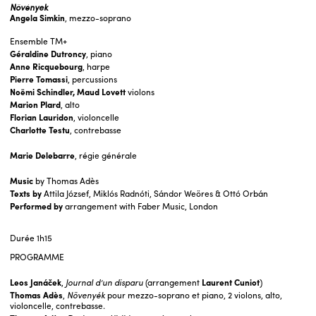
Növények
Angela Simkin
, mezzo-soprano
Ensemble TM+
Géraldine Dutroncy
, piano
Anne Ricquebourg
, harpe
Pierre Tomassi
, percussions
Noëmi Schindler, Maud Lovett
violons
Marion Plard
, alto
Florian Lauridon
, violoncelle
Charlotte Testu
, contrebasse
Marie Delebarre
, régie générale
Music
by Thomas Adès
Texts
by
Attila József, Miklós Radnóti, Sándor Weöres & Ottó Orbán
Performed by
arrangement with Faber Music, London
Durée
1h15
PROGRAMME
Leos Janáček
,
Journal d’un disparu
(arrangement
Laurent Cuniot
)
Thomas Adès
,
Növenyék
pour mezzo-soprano et piano, 2 violons, alto,
violoncelle, contrebasse.