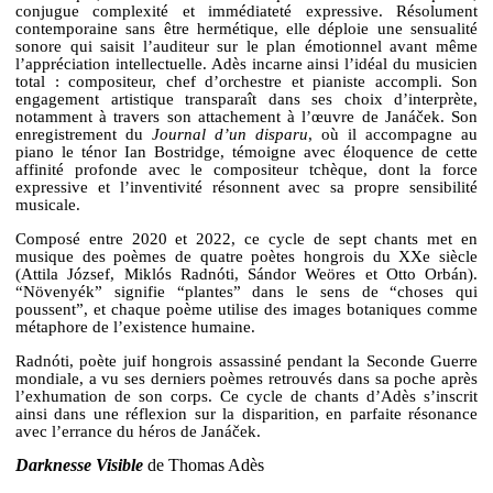
conjugue complexité et immédiateté expressive. Résolument
contemporaine sans être hermétique, elle déploie une sensualité
sonore qui saisit l’auditeur sur le plan émotionnel avant même
l’appréciation intellectuelle. Adès incarne ainsi l’idéal du musicien
total : compositeur, chef d’orchestre et pianiste accompli. Son
engagement artistique transparaît dans ses choix d’interprète,
notamment à travers son attachement à l’œuvre de Janáček. Son
enregistrement du
Journal d’un disparu
, où il accompagne au
piano le ténor Ian Bostridge, témoigne avec éloquence de cette
affinité profonde avec le compositeur tchèque, dont la force
expressive et l’inventivité résonnent avec sa propre sensibilité
musicale.
Composé entre 2020 et 2022, ce cycle de sept chants met en
musique des poèmes de quatre poètes hongrois du XXe siècle
(Attila József, Miklós Radnóti, Sándor Weöres et Otto Orbán).
“Növenyék” signifie “plantes” dans le sens de “choses qui
poussent”, et chaque poème utilise des images botaniques comme
métaphore de l’existence humaine.
Radnóti, poète juif hongrois assassiné pendant la Seconde Guerre
mondiale, a vu ses derniers poèmes retrouvés dans sa poche après
l’exhumation de son corps. Ce cycle de chants d’Adès s’inscrit
ainsi dans une réflexion sur la disparition, en parfaite résonance
avec l’errance du héros de Janáček.
Darknesse Visible
de Thomas Adès