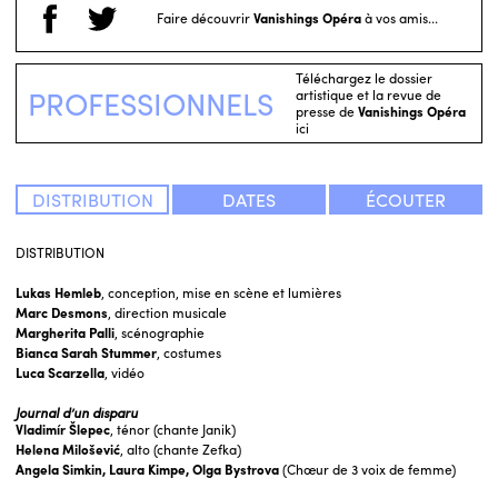
Faire découvrir
Vanishings Opéra
à vos amis...
Téléchargez le dossier
PROFESSIONNELS
artistique et la revue de
presse de
Vanishings Opéra
ici
DISTRIBUTION
DATES
ÉCOUTER
DISTRIBUTION
Lukas Hemleb
, conception, mise en scène et lumières
Marc Desmons
, direction musicale
Margherita Palli
, scénographie
Bianca Sarah Stummer
, costumes
Luca Scarzella
, vidéo
Journal d’un disparu
Vladimír Šlepec
, ténor (chante Janik)
Helena Milošević
, alto (chante Zefka)
Angela Simkin,
Laura Kimpe,
Olga Bystrova
(Chœur de 3 voix de femme)