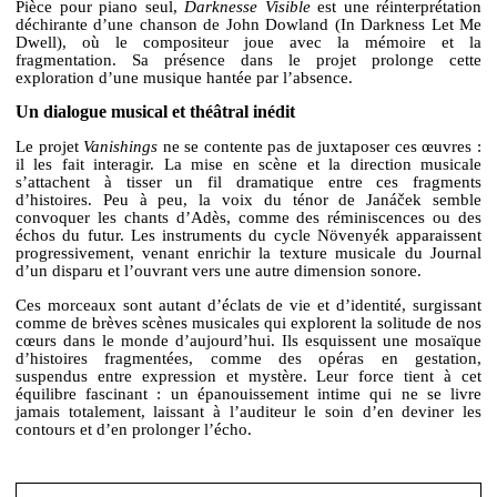
Pièce pour piano seul,
Darknesse Visible
est une réinterprétation
déchirante d’une chanson de John Dowland (In Darkness Let Me
Dwell), où le compositeur joue avec la mémoire et la
fragmentation. Sa présence dans le projet prolonge cette
exploration d’une musique hantée par l’absence.
Un dialogue musical et théâtral inédit
Le projet
Vanishings
ne se contente pas de juxtaposer ces œuvres :
il les fait interagir. La mise en scène et la direction musicale
s’attachent à tisser un fil dramatique entre ces fragments
d’histoires. Peu à peu, la voix du ténor de Janáček semble
convoquer les chants d’Adès, comme des réminiscences ou des
échos du futur. Les instruments du cycle Növenyék apparaissent
progressivement, venant enrichir la texture musicale du Journal
d’un disparu et l’ouvrant vers une autre dimension sonore.
Ces morceaux sont autant d’éclats de vie et d’identité, surgissant
comme de brèves scènes musicales qui explorent la solitude de nos
cœurs dans le monde d’aujourd’hui. Ils esquissent une mosaïque
d’histoires fragmentées, comme des opéras en gestation,
suspendus entre expression et mystère. Leur force tient à cet
équilibre fascinant : un épanouissement intime qui ne se livre
jamais totalement, laissant à l’auditeur le soin d’en deviner les
contours et d’en prolonger l’écho.