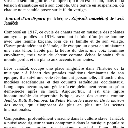
saisis au seuil du gouffre. Un opéra qui n’en est pas un, mais où la
tension dramatique est à son comble. Une œuvre en suspension, où
chaque note semble posée sur le fil du vertige.
Journal d’un disparu (
en tchèque :
Zápisník zmizelého)
de Leoš
Janáček
Composé en 1917, ce cycle de chants met en musique des poèmes
anonymes publiés en 1916, racontant la fuite d’un jeune homme
avec une femme tzigane, loin de sa famille et de son village.
Œuvre profondément théâtrale, elle évoque un opéra en miniature :
une voix ténor, habité par la fièvre du désir, une voix féminine
envoûtante, trois voix de chœur comme échos lointains d’un
monde perdu, et un piano aux accents tourmentés.
Léos Janáček occupe une place singulière dans l’histoire de la
musique : à l’écart des grandes traditions dominantes de son
époque, il a suivi une voie résolument personnelle, affranchie des
modèles académiques et des courants esthétiques occidentaux.
Longtemps méconnu, son génie n’a été pleinement reconnu qu’un
demi-siècle après sa mort. Aujourd’hui, il est une figure
incontournable du répertoire lyrique, avec des œuvres comme
Jenůfa
,
Káťa Kabanová
,
La Petite Renarde rusée
ou
De la maison
des morts
, qui s’imposent de plus en plus sur les scènes
internationales.
Compositeur profondément enraciné dans la culture slave, Janáček
a puisé avec rigueur et sans compromis dans la musique populaire
morave pour forger un langage musical d’une liberté