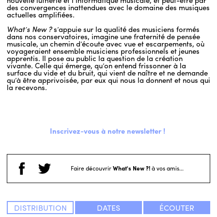
nouvelle lutherie et l’informatique musicale, et peut-être par
des convergences inattendues avec le domaine des musiques
actuelles amplifiées.
What’s New ?
s’appuie sur la qualité des musiciens formés
dans nos conservatoires, imagine une fraternité de pensée
musicale, un chemin d’écoute avec vue et escarpements, où
voyageraient ensemble musiciens professionnels et jeunes
apprentis. Il pose au public la question de la création
vivante. Celle qui émerge, qu’on entend frissonner à la
surface du vide et du bruit, qui vient de naître et ne demande
qu’à être apprivoisée, par eux qui nous la donnent et nous qui
la recevons.
Inscrivez-vous à notre newsletter !
Faire découvrir
What's New ?!
à vos amis...
DISTRIBUTION
DATES
ÉCOUTER