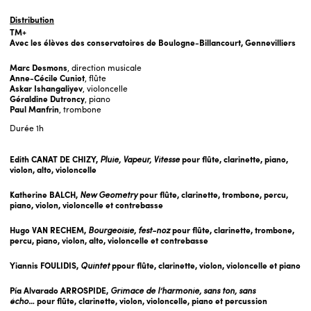
Distribution
TM+
Avec les élèves des conservatoires de Boulogne-Billancourt, Gennevilliers
Marc Desmons
, direction musicale
Anne-Cécile Cuniot
, flûte
Askar Ishangaliyev
, violoncelle
Géraldine Dutroncy
, piano
Paul Manfrin
, trombone
Durée
1h
Edith CANAT DE CHIZY,
Pluie, Vapeur, Vitesse
pour flûte, clarinette, piano,
violon, alto, violoncelle
Katherine BALCH,
New Geometry
pour flûte, clarinette, trombone, percu,
piano, violon, violoncelle et contrebasse
Hugo VAN RECHEM,
Bourgeoisie, fest-noz
pour flûte, clarinette, trombone,
percu, piano, violon, alto, violoncelle et contrebasse
Yiannis FOULIDIS,
Quintet
ppour flûte, clarinette, violon, violoncelle et piano
Pía Alvarado ARROSPIDE,
Grimace de l’harmonie, sans ton, sans
écho…
pour flûte, clarinette, violon, violoncelle, piano et percussion