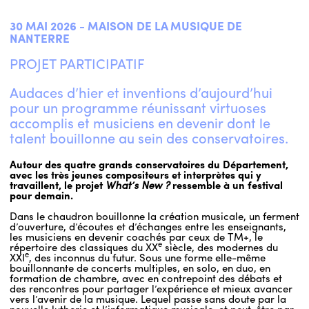
30 MAI 2026 - MAISON DE LA MUSIQUE DE
NANTERRE
PROJET PARTICIPATIF
Audaces d’hier et inventions d’aujourd’hui
pour un programme réunissant virtuoses
accomplis et musiciens en devenir dont le
talent bouillonne au sein des conservatoires.
Autour des quatre grands conservatoires du Département,
avec les très jeunes compositeurs et interprètes qui y
travaillent, le projet
What’s New ?
ressemble à un festival
pour demain.
Dans le chaudron bouillonne la création musicale, un ferment
d’ouverture, d’écoutes et d’échanges entre les enseignants,
les musiciens en devenir coachés par ceux de TM+, le
e
répertoire des classiques du XX
siècle, des modernes du
e
XXI
, des inconnus du futur. Sous une forme elle-même
bouillonnante de concerts multiples, en solo, en duo, en
formation de chambre, avec en contrepoint des débats et
des rencontres pour partager l’expérience et mieux avancer
vers l’avenir de la musique. Lequel passe sans doute par la