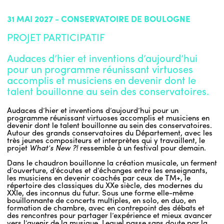
31 MAI 2027 - CONSERVATOIRE DE BOULOGNE
PROJET PARTICIPATIF
Audaces d’hier et inventions d’aujourd’hui
pour un programme réunissant virtuoses
accomplis et musiciens en devenir dont le
talent bouillonne au sein des conservatoires.
Audaces d’hier et inventions d’aujourd’hui pour un
programme réunissant virtuoses accomplis et musiciens en
devenir dont le talent bouillonne au sein des conservatoires.
Autour des grands conservatoires du Département, avec les
très jeunes compositeurs et interprètes qui y travaillent, le
projet
What’s New ?!
ressemble à un festival pour demain.
Dans le chaudron bouillonne la création musicale, un ferment
d’ouverture, d’écoutes et d’échanges entre les enseignants,
les musiciens en devenir coachés par ceux de TM+, le
répertoire des classiques du XXe siècle, des modernes du
XXIe, des inconnus du futur. Sous une forme elle-même
bouillonnante de concerts multiples, en solo, en duo, en
formation de chambre, avec en contrepoint des débats et
des rencontres pour partager l’expérience et mieux avancer
vers l’avenir de la musique. Lequel passe sans doute par la