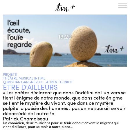
L’ENSEMBLE
SAISON
19.20
A LA UNE
PROJETS
MÉDIATION
NOUS SOUTENIR
PROJETS
ENGLISH
THÉÂTRE MUSICAL INTIME
CHRISTIAN GANGNERON, LAURENT CUNIOT
ÊTRE D'AILLEURS
NEWSLETTER
« Les poètes déclarent que dans l’indéfini de l’univers se
CONTACTS
tient l’énigme de notre monde, que dans cette énigme
AGENDA
se tient le mystère du vivant, que dans ce mystère
palpite la poésie des hommes : pas un ne saurait se voir
dépossédé de l’autre ! »
Patrick Chamoiseau
Un comédien, deux musiciens pour se tenir debout devant le migrant qui
vient d’ailleurs, pour se tenir à notre place…