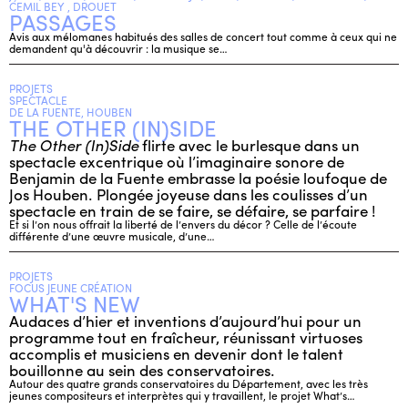
CEMIL BEY , DROUET
PASSAGES
Avis aux mélomanes habitués des salles de concert tout comme à ceux qui ne
demandent qu'à découvrir : la musique se…
PROJETS
SPECTACLE
DE LA FUENTE, HOUBEN
THE OTHER (IN)SIDE
The Other (In)Side
flirte avec le burlesque dans un
spectacle excentrique où l’imaginaire sonore de
Benjamin de la Fuente embrasse la poésie loufoque de
Jos Houben. Plongée joyeuse dans les coulisses d’un
spectacle en train de se faire, se défaire, se parfaire !
Et si l’on nous offrait la liberté de l’envers du décor ? Celle de l’écoute
différente d’une œuvre musicale, d’une…
PROJETS
FOCUS JEUNE CRÉATION
WHAT'S NEW
Audaces d’hier et inventions d’aujourd’hui pour un
programme tout en fraîcheur, réunissant virtuoses
accomplis et musiciens en devenir dont le talent
bouillonne au sein des conservatoires.
Autour des quatre grands conservatoires du Département, avec les très
jeunes compositeurs et interprètes qui y travaillent, le projet What’s…