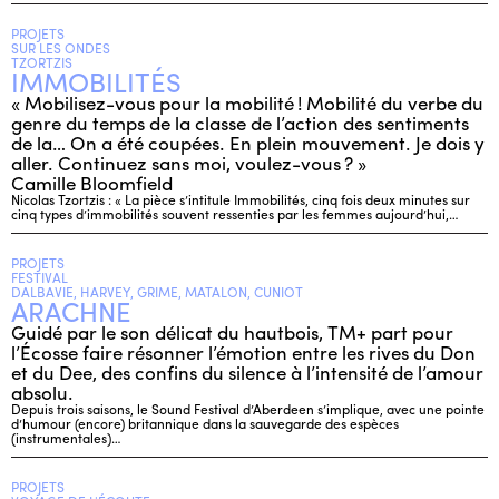
PROJETS
SUR LES ONDES
TZORTZIS
IMMOBILITÉS
« Mobilisez-vous pour la mobilité ! Mobilité du verbe du
genre du temps de la classe de l’action des sentiments
de la… On a été coupées. En plein mouvement. Je dois y
aller. Continuez sans moi, voulez-vous ? »
Camille Bloomfield
Nicolas Tzortzis : « La pièce s’intitule Immobilités, cinq fois deux minutes sur
cinq types d’immobilités souvent ressenties par les femmes aujourd’hui,…
PROJETS
FESTIVAL
DALBAVIE, HARVEY, GRIME, MATALON, CUNIOT
ARACHNE
Guidé par le son délicat du hautbois, TM+ part pour
l’Écosse faire résonner l’émotion entre les rives du Don
et du Dee, des confins du silence à l’intensité de l’amour
absolu.
Depuis trois saisons, le Sound Festival d’Aberdeen s’implique, avec une pointe
d’humour (encore) britannique dans la sauvegarde des espèces
(instrumentales)…
PROJETS