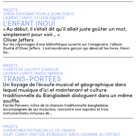
PROJETS
OPÉRA DÉVORANT POUR LE JEUNE PUBLIC
LAURENT CUNIOT, SYLVAIN MAURICE
L'ENFANT INOUÏ
« Au début, il s’était dit qu’il allait juste goûter un mot,
simplement pour voir… »
Oliver Jeffers
Sur les rayonnages d’une bibliothèque ouverte sur l’imaginaire, l’album
illustré d’Oliver Jeffers : L’extraordinaire garçon qui dévorait les livres. Henri
les…
PROJETS
CHANTS DE LALON ET D’AMOUR
LAURENT CUNIOT, FARIDA PARVEEN
TRANS-PORTÉES
Un Voyage de l’écoute musical et géographique dans
lequel musique d’ici et maintenant et culture
traditionnelle du Bangladesh dialoguent dans un même
souffle.
Farida Parveen, icône de la chanson traditionnelle bangladaise,
accompagnée de ses musiciens, rencontre une soprano et trois
instrumentistes virtuoses de…
PROJETS
OUVERTURES FESTIVAL EN ILE-DE-FRANCE
JŞILAY, CUNIOT, MATTEIS, BORDALEJO, BACH, CAVANNA, ALI UFKÎ BEY ,