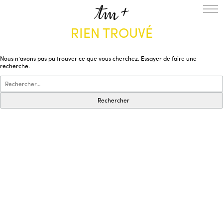
RIEN TROUVÉ
L’ENSEMBLE
SAISON
Nous n’avons pas pu trouver ce que vous cherchez. Essayer de faire une
A LA UNE
recherche.
PROJETS
MÉDIATION
NOUS SOUTENIR
ENGLISH
NEWSLETTER
CONTACTS
AGENDA