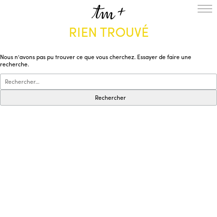
RIEN TROUVÉ
L’ENSEMBLE
SAISON
Nous n’avons pas pu trouver ce que vous cherchez. Essayer de faire une
A LA UNE
recherche.
PROJETS
MÉDIATION
NOUS SOUTENIR
ENGLISH
NEWSLETTER
CONTACTS
AGENDA