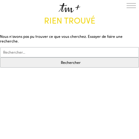
RIEN TROUVÉ
L’ENSEMBLE
SAISON
Nous n’avons pas pu trouver ce que vous cherchez. Essayer de faire une
A LA UNE
recherche.
PROJETS
MÉDIATION
NOUS SOUTENIR
ENGLISH
NEWSLETTER
CONTACTS
AGENDA