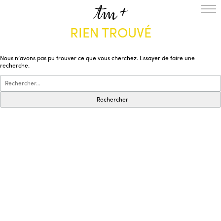
RIEN TROUVÉ
L’ENSEMBLE
SAISON
Nous n’avons pas pu trouver ce que vous cherchez. Essayer de faire une
A LA UNE
recherche.
PROJETS
MÉDIATION
NOUS SOUTENIR
ENGLISH
NEWSLETTER
CONTACTS
AGENDA