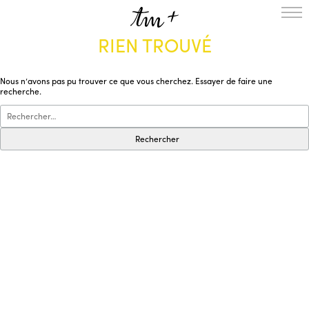
RIEN TROUVÉ
L’ENSEMBLE
SAISON
Nous n’avons pas pu trouver ce que vous cherchez. Essayer de faire une
A LA UNE
recherche.
PROJETS
MÉDIATION
NOUS SOUTENIR
ENGLISH
NEWSLETTER
CONTACTS
AGENDA