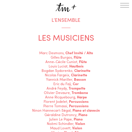
L’ENSEMBLE
L’ENSEMBLE
SAISON
LES MUSICIENS
A LA UNE
PROJETS
MÉDIATION
Marc Desmons,
Chef Invité / Alto
Gilles Burgos,
Flûte
NOUS SOUTENIR
Anne-Cécile Cuniot,
Flûte
Louis Luciat,
Hautbois
Bogdan Sydorenko,
Clarinette
Nicolas Fargeix,
Clarinette
ENGLISH
Yannick Mariller,
Basson
Eric du Faÿ,
Cor
NEWSLETTER
André Feydy,
Trompette
Olivier Devaure,
Trombone
CONTACTS
Anne Ricquebourg,
Harpe
Florent Jodelet,
Percussions
AGENDA
Pierre Tomassi,
Percussions
Ninon Hannecart-Ségal,
Piano et clavecin
Géraldine Dutroncy,
Piano
Julien Le Pape,
Piano
Noëmi Schindler,
Violon
Maud Lovett,
Violon