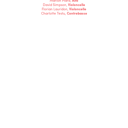
Marion Plard,
Alto
David Simpson,
Violoncelle
Florian Lauridon,
Violoncelle
Charlotte Testu,
Contrebasse