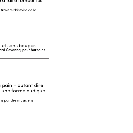
 à faire tomber les
ravers l’histoire de la
, et sans bouger.
ard Cavanna, pour harpe et
 pain – autant dire
t une forme pudique
ris par des musiciens