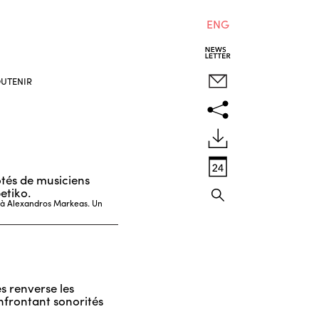
ENG
UTENIR
ôtés de musiciens
etiko.
s à Alexandros Markeas. Un
s renverse les
nfrontant sonorités