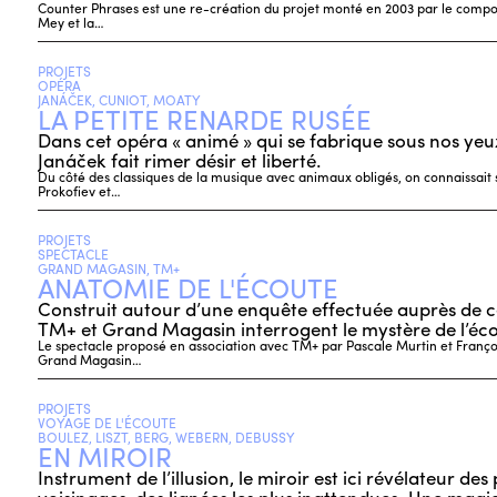
Counter Phrases est une re-création du projet monté en 2003 par le compos
Mey et la…
PROJETS
OPÉRA
JANÁČEK, CUNIOT, MOATY
LA PETITE RENARDE RUSÉE
Dans cet opéra « animé » qui se fabrique sous nos yeu
Janáček fait rimer désir et liberté.
Du côté des classiques de la musique avec animaux obligés, on connaissait s
Prokofiev et…
PROJETS
SPECTACLE
GRAND MAGASIN, TM+
ANATOMIE DE L'ÉCOUTE
Construit autour d’une enquête effectuée auprès de c
TM+ et Grand Magasin interrogent le mystère de l’éc
Le spectacle proposé en association avec TM+ par Pascale Murtin et Françoi
Grand Magasin…
PROJETS
VOYAGE DE L'ÉCOUTE
BOULEZ, LISZT, BERG, WEBERN, DEBUSSY
EN MIROIR
Instrument de l’illusion, le miroir est ici révélateur de