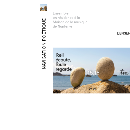
Ensemble
en résidence à la
NAVIGATION POÉTIQUE
Maison de la musique
de Nanterre
L’ENSE
15.16