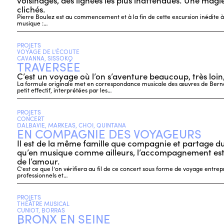
voisinages, des lignées les plus inattendues. Une magie
clichés.
Pierre Boulez est au commencement et à la fin de cette excursion inédite à t
musique :…
PROJETS
VOYAGE DE L'ÉCOUTE
CAVANNA, SISSOKO
TRAVERSÉE
C’est un voyage où l’on s’aventure beaucoup, très loin
La formule originale met en correspondance musicale des œuvres de Bern
petit effectif, interprétées par les…
PROJETS
CONCERT
DALBAVIE, MARKEAS, CHOI, QUINTANA
EN COMPAGNIE DES VOYAGEURS
Il est de la même famille que compagnie et partage du
qu’en musique comme ailleurs, l’accompagnement es
de l’amour.
C’est ce que l’on vérifiera au fil de ce concert sous forme de voyage entrep
professionnels et…
PROJETS
THÉÂTRE MUSICAL
CUNIOT, BORRAS
BRONX EN SEINE