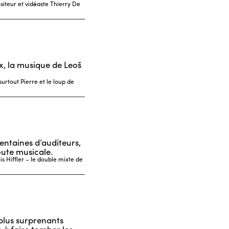
iteur et vidéaste Thierry De
x, la musique de Leoš
urtout Pierre et le loup de
entaines d’auditeurs,
oute musicale.
s Hiffler – le double mixte de
s plus surprenants