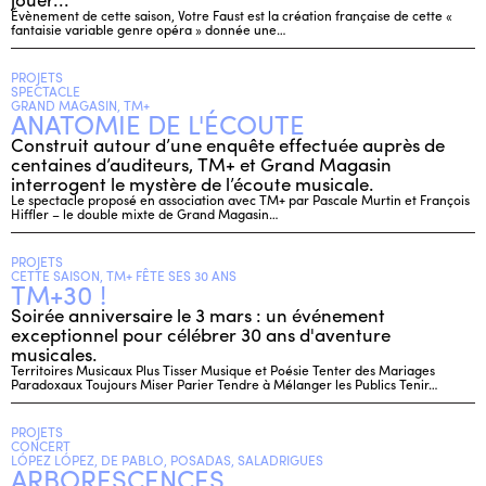
Évènement de cette saison, Votre Faust est la création française de cette «
fantaisie variable genre opéra » donnée une…
PROJETS
SPECTACLE
GRAND MAGASIN, TM+
ANATOMIE DE L'ÉCOUTE
Construit autour d’une enquête effectuée auprès de
centaines d’auditeurs, TM+ et Grand Magasin
interrogent le mystère de l’écoute musicale.
Le spectacle proposé en association avec TM+ par Pascale Murtin et François
Hiffler – le double mixte de Grand Magasin…
PROJETS
CETTE SAISON, TM+ FÊTE SES 30 ANS
TM+30 !
Soirée anniversaire le 3 mars : un événement
exceptionnel pour célébrer 30 ans d'aventure
musicales.
Territoires Musicaux Plus Tisser Musique et Poésie Tenter des Mariages
Paradoxaux Toujours Miser Parier Tendre à Mélanger les Publics Tenir…
PROJETS
CONCERT
LÓPEZ LÓPEZ, DE PABLO, POSADAS, SALADRIGUES
ARBORESCENCES