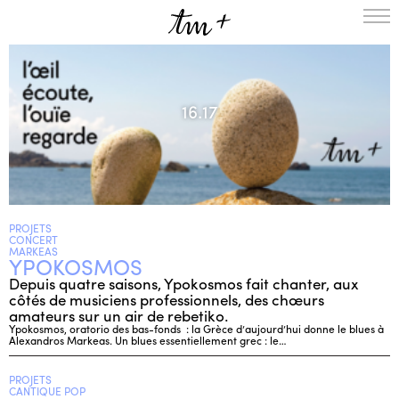
L’ENSEMBLE
SAISON
16.17
A LA UNE
PROJETS
MÉDIATION
NOUS SOUTENIR
PROJETS
ENGLISH
CONCERT
MARKEAS
YPOKOSMOS
NEWSLETTER
Depuis quatre saisons, Ypokosmos fait chanter, aux
CONTACTS
côtés de musiciens professionnels, des chœurs
AGENDA
amateurs sur un air de rebetiko.
Ypokosmos, oratorio des bas-fonds : la Grèce d’aujourd’hui donne le blues à
Alexandros Markeas. Un blues essentiellement grec : le…
PROJETS
CANTIQUE POP