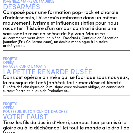
JOANNIEZ, MARKEAS, MAURICE
DÉSARMÉS
Composé pour une formation pop-rock et chorale
d’adolescents, Désarmés embrasse dans un même
mouvement, lyrisme et influences sixties pour nous
raconter l’histoire d’un amour contrarié dans une
saisissante mise en scène de Sylvain Maurice.
Au commencement était une pièce : Désarmés, Cantique de Sébastien
Joanniez (Prix Collidram 2009), un double monologue à l’histoire
archétypale…
PROJETS
OPÉRA
JANÁČEK, CUNIOT, MOATY
LA PETITE RENARDE RUSÉE
Dans cet opéra « animé » qui se fabrique sous nos yeux,
la musique de Leoš Janáček fait rimer désir et liberté.
Du côté des classiques de la musique avec animaux obligés, on connaissait
surtout Pierre et le loup de Prokofiev et…
PROJETS
OPÉRA
POUSSEUR, BUTOR, CUNIOT, DAUCHEZ
VOTRE FAUST
Tirez les fils du destin d’Henri, compositeur promis à la
gloire ou à la déchéance ! Ici tout le monde a le droit de
jouer...