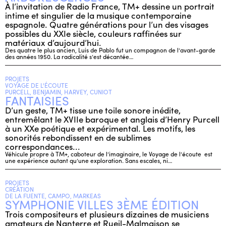
À l’invitation de Radio France, TM+ dessine un portrait
intime et singulier de la musique contemporaine
espagnole. Quatre générations pour l’un des visages
possibles du XXIe siècle, couleurs raffinées sur
matériaux d’aujourd’hui.
Des quatre le plus ancien, Luis de Pablo fut un compagnon de l’avant-garde
des années 1950. La radicalité s’est décantée…
PROJETS
VOYAGE DE L'ÉCOUTE
PURCELL, BENJAMIN, HARVEY, CUNIOT
FANTAISIES
D’un geste, TM+ tisse une toile sonore inédite,
entremêlant le XVIIe baroque et anglais d’Henry Purcell
à un XXe poétique et expérimental. Les motifs, les
sonorités rebondissent en de sublimes
correspondances...
Véhicule propre à TM+, caboteur de l’imaginaire, le Voyage de l’écoute est
une expérience autant qu’une exploration. Sans escales, ni…
PROJETS
CRÉATION
DE LA FUENTE, CAMPO, MARKEAS
SYMPHONIE VILLES 3ÈME ÉDITION
Trois compositeurs et plusieurs dizaines de musiciens
amateurs de Nanterre et Rueil-Malmaison se