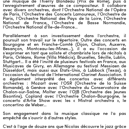
une musique de Thierry Blondeau (Prix de Rome), puis à
l’enregistrement d’œuvres de ce compositeur. Il collabore
avec divers orchestres, dont l’Orchestre National de l’Opéra
de Paris, l’Orchestre des Concerts Lamoureux, l’Orchestre de
Paris, l’Orchestre National des Pays de la Loire, l’Orchestre
National de France, l’Orchestre de Basse Normandie,
l’Orchestre National d’Île-de-France…
Parallèlement à son investissement dans l’orchestre, il
poursuit son travail sur le répertoire. Outre des concerts en
Bourgogne et en Franche-Comté (Dijon, Chalon, Auxerre,
Besançon, Montceau-les-Mines…), il a eu l’occasion de
s’exprimer en tant que soliste et chambriste lors de récitals à
Paris, Orléans, Rome (Villa Médicis), Bruxelles, Séville, Lublin,
Stuttgart… Il a été l’invité de plusieurs festivals en France, aux
Musicaves de Givry, en Allemagne au festival Messiaen de
Düsseldorf, mais aussi aux États-Unis, à Lubbock (Texas), à
l’occasion du festival de l’International Clarinet Association. Il
a également interprété des concertos avec différents
orchestres : Mozart avec l’OSR (Orchestre de la Suisse
Romande), à Genève avec l’Orchestre du Conservatoire de
Chalon-sur-Saône, Molter avec l’OJB (Orchestre des Jeunes
Bisontins), Copland avec l’Orchestre Chalon-Bourgogne, le
concerto d’Artie Show avec les « Mistral orchestra », le
concertino de Weber…
Son engagement dans la musique classique ne l’a pas
empêché de s’ouvrir à d’autres styles.
C’est à l’age de douze ans que Nicolas découvre le jazz grâce