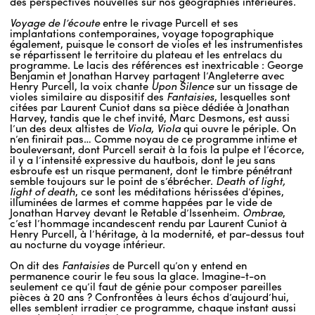
des perspectives nouvelles sur nos géographies intérieures.
Voyage de l’écoute
entre le rivage Purcell et ses
implantations contemporaines, voyage topographique
également, puisque le consort de violes et les instrumentistes
se répartissent le territoire du plateau et les entrelacs du
programme. Le lacis des références est inextricable : George
Benjamin et Jonathan Harvey partagent l’Angleterre avec
Henry Purcell, la voix chante
Upon Silence
sur un tissage de
violes similaire au dispositif des
Fantaisies
, lesquelles sont
citées par Laurent Cuniot dans sa pièce dédiée à Jonathan
Harvey, tandis que le chef invité, Marc Desmons, est aussi
l’un des deux altistes de
Viola, Viola
qui ouvre le périple. On
n’en finirait pas… Comme noyau de ce programme intime et
bouleversant, dont Purcell serait à la fois la pulpe et l’écorce,
il y a l’intensité expressive du hautbois, dont le jeu sans
esbroufe est un risque permanent, dont le timbre pénétrant
semble toujours sur le point de s’ébrécher.
Death of light,
light of death
, ce sont les méditations hérissées d’épines,
illuminées de larmes et comme happées par le vide de
Jonathan Harvey devant le Retable d’Issenheim.
Ombrae
,
c’est l’hommage incandescent rendu par Laurent Cuniot à
Henry Purcell, à l’héritage, à la modernité, et par-dessus tout
au nocturne du voyage intérieur.
On dit des
Fantaisies
de Purcell qu’on y entend en
permanence courir le feu sous la glace. Imagine-t-on
seulement ce qu’il faut de génie pour composer pareilles
pièces à 20 ans ? Confrontées à leurs échos d’aujourd’hui,
elles semblent irradier ce programme, chaque instant aussi