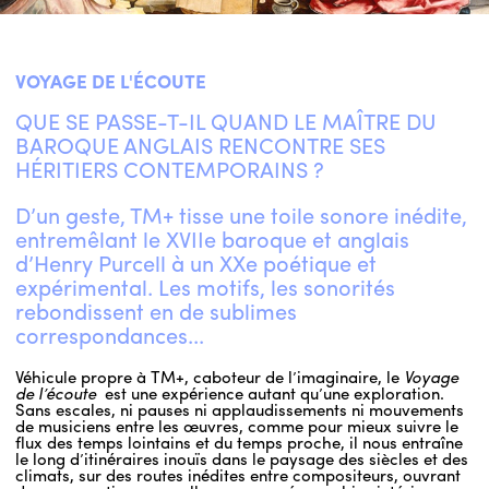
ENGLISH
VOYAGE DE L'ÉCOUTE
NEWSLETTER
QUE SE PASSE-T-IL QUAND LE MAÎTRE DU
CONTACTS
BAROQUE ANGLAIS RENCONTRE SES
AGENDA
HÉRITIERS CONTEMPORAINS ?
D’un geste, TM+ tisse une toile sonore inédite,
entremêlant le XVIIe baroque et anglais
d’Henry Purcell à un XXe poétique et
expérimental. Les motifs, les sonorités
rebondissent en de sublimes
correspondances...
Véhicule propre à TM+, caboteur de l’imaginaire, le
Voyage
de l’écoute
est une expérience autant qu’une exploration.
Sans escales, ni pauses ni applaudissements ni mouvements
de musiciens entre les œuvres, comme pour mieux suivre le
flux des temps lointains et du temps proche, il nous entraîne
le long d’itinéraires inouïs dans le paysage des siècles et des
climats, sur des routes inédites entre compositeurs, ouvrant