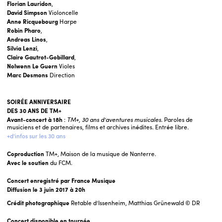
Florian Lauridon
,
David Simpson
Violoncelle
Anne Ricquebourg
Harpe
Robin Pharo
,
Andreas Linos
,
Silvia Lenzi
,
Claire Gautrot-Gobillard
,
Nolwenn Le Guern
Violes
Marc Desmons
Direction
SOIRÉE ANNIVERSAIRE
DES 30 ANS DE TM+
Avant-concert à 18h
:
TM+, 30 ans d’aventures musicales
. Paroles de
musiciens et de partenaires, films et archives inédites. Entrée libre.
+d’infos sur les 30 ans
Coproduction
TM+, Maison de la musique de Nanterre.
Avec le soutien
du FCM.
Concert enregistré par France Musique
Diffusion le 3 juin 2017 à 20h
Crédit photographique
Retable d’Issenheim, Matthias Grünewald © DR
Concert disponible en tournée