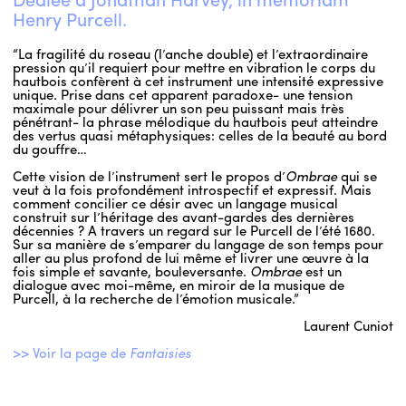
Henry Purcell.
ENGLISH
“La fragilité du roseau (l’anche double) et l’extraordinaire
pression qu’il requiert pour mettre en vibration le corps du
NEWSLETTER
hautbois confèrent à cet instrument une intensité expressive
unique. Prise dans cet apparent paradoxe- une tension
CONTACTS
maximale pour délivrer un son peu puissant mais très
pénétrant- la phrase mélodique du hautbois peut atteindre
AGENDA
des vertus quasi métaphysiques: celles de la beauté au bord
du gouffre…
Cette vision de l’instrument sert le propos d’
Ombrae
qui se
veut à la fois profondément introspectif et expressif. Mais
comment concilier ce désir avec un langage musical
construit sur l’héritage des avant-gardes des dernières
décennies ? A travers un regard sur le Purcell de l’été 1680.
Sur sa manière de s’emparer du langage de son temps pour
aller au plus profond de lui même et livrer une œuvre à la
fois simple et savante, bouleversante.
Ombrae
est un
dialogue avec moi-même, en miroir de la musique de
Purcell, à la recherche de l’émotion musicale.”
Laurent Cuniot
>> Voir la page de
Fantaisies