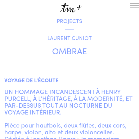
PROJECTS
HOMEPAGE
THE RESIDENCY IN NANTERRE
LAURENT CUNIOT
CREATION RESIDENCY
MUSICAL TERRITORIES
ACTIONS !
OMBRAE
ON TOUR
UPCOMING CREATIONS
PASSED PROJECTS
AUDIO/VIDEO
VOYAGE DE L'ÉCOUTE
PROJECTS
DISCOGRAPHY
UN HOMMAGE INCANDESCENT À HENRY
WHAT’S ON
PURCELL, À L’HÉRITAGE, À LA MODERNITÉ, ET
TM+
PAR-DESSUS TOUT AU NOCTURNE DU
VOYAGE INTÉRIEUR.
MUSICIANS
REPERTOIRE
Pièce pour hautbois, deux flûtes, deux cors,
TEAM+
harpe, violon, alto et deux violoncelles.
ABOUT
PARTNERS AND SUPPORTERS
Dédiée à Jonathan Harvey, in memoriam