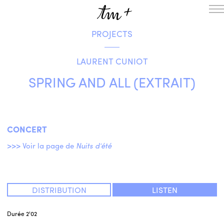
PROJECTS
HOMEPAGE
THE RESIDENCY IN NANTERRE
LAURENT CUNIOT
CREATION RESIDENCY
MUSICAL TERRITORIES
ACTIONS !
SPRING AND ALL (EXTRAIT)
ON TOUR
UPCOMING CREATIONS
PASSED PROJECTS
AUDIO/VIDEO
CONCERT
PROJECTS
DISCOGRAPHY
>>> Voir la page de
Nuits d’été
WHAT’S ON
TM+
MUSICIANS
DISTRIBUTION
LISTEN
REPERTOIRE
TEAM+
Durée
2'02
ABOUT
PARTNERS AND SUPPORTERS