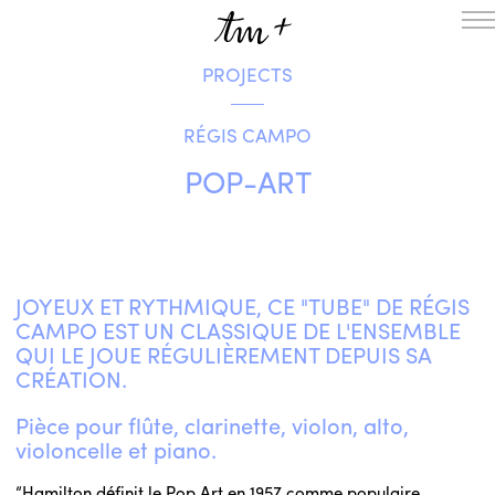
PROJECTS
HOMEPAGE
THE RESIDENCY IN NANTERRE
RÉGIS CAMPO
CREATION RESIDENCY
MUSICAL TERRITORIES
ACTIONS !
POP-ART
ON TOUR
UPCOMING CREATIONS
PASSED PROJECTS
AUDIO/VIDEO
JOYEUX ET RYTHMIQUE, CE "TUBE" DE RÉGIS
PROJECTS
DISCOGRAPHY
CAMPO EST UN CLASSIQUE DE L'ENSEMBLE
WHAT’S ON
QUI LE JOUE RÉGULIÈREMENT DEPUIS SA
TM+
CRÉATION.
MUSICIANS
Pièce pour flûte, clarinette, violon, alto,
REPERTOIRE
violoncelle et piano.
TEAM+
ABOUT
PARTNERS AND SUPPORTERS
“Hamilton définit le Pop Art en 1957 comme populaire,