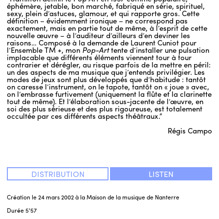
éphémère, jetable, bon marché, fabriqué en série, spirituel,
sexy, plein d’astuces, glamour, et qui rapporte gros. Cette
définition – évidemment ironique – ne correspond pas
ENGLISH
exactement, mais en partie tout de même, à l’esprit de cette
nouvelle œuvre – à l’auditeur d’ailleurs d’en deviner les
NEWSLETTER
raisons… Composé à la demande de Laurent Cuniot pour
l’Ensemble TM +, mon
Pop-Art
tente d’installer une pulsation
CONTACTS
implacable que différents éléments viennent tour à tour
contrarier et dérégler, au risque parfois de la mettre en péril:
AGENDA
un des aspects de ma musique que j’entends privilégier. Les
modes de jeux sont plus développés que d’habitude : tantôt
on caresse l’instrument, on le tapote, tantôt on « joue » avec,
on l’embrasse furtivement (uniquement la flûte et la clarinette
tout de même). Et l’élaboration sous-jacente de l’œuvre, en
soi des plus sérieuse et des plus rigoureuse, est totalement
occultée par ces différents aspects théâtraux.”
Régis Campo
DISTRIBUTION
LISTEN
Création le 24 mars 2002 à la Maison de la musique de Nanterre
Durée
5'57