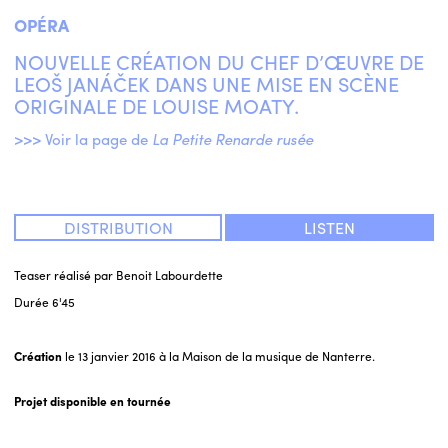
OPÉRA
ENGLISH
NOUVELLE CRÉATION DU CHEF D’ŒUVRE DE
LEOŠ JANÁČEK DANS UNE MISE EN SCÈNE
NEWSLETTER
ORIGINALE DE LOUISE MOATY.
CONTACTS
AGENDA
>>> Voir la page de
La Petite Renarde rusée
DISTRIBUTION
LISTEN
Teaser réalisé par Benoit Labourdette
Durée
6'45
Création
le 13 janvier 2016 à la Maison de la musique de Nanterre.
Projet disponible en tournée