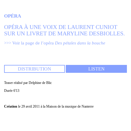
OPÉRA
ENGLISH
NEWSLETTER
OPÉRA À UNE VOIX DE LAURENT CUNIOT SUR
CONTACTS
UN LIVRET DE MARYLINE DESBIOLLES.
AGENDA
>>> Voir la page de l’opéra
Des pétales dans la bouche
DISTRIBUTION
LISTEN
Teaser réalisé par Delphine de Blic
Durée
6'13
Création
le 29 avril 2011 à la Maison de la musique de Nanterre